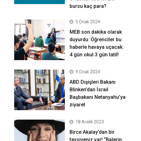
bursu kaç para?
5 Ocak 2024
MEB son dakika olarak
duyurdu: Öğrenciler bu
haberle havaya uçacak:
4 gün okul 3 gün tatil!
9 Ocak 2024
ABD Dışişleri Bakanı
Blinken’dan İsrail
Başbakanı Netanyahu’ya
ziyaret
18 Aralık 2023
Birce Akalay’dan bir
tavsiyeniz var! “Balerin