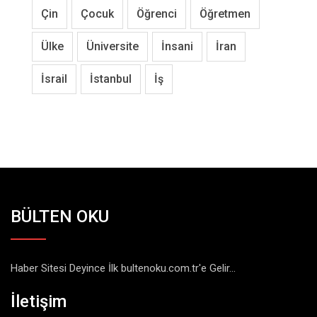
Çin
Çocuk
Öğrenci
Öğretmen
Ülke
Üniversite
İnsani
İran
İsrail
İstanbul
İş
BÜLTEN OKU
Haber Sitesi Deyince İlk bultenoku.com.tr'e Gelir...
İletişim