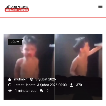
Skip
to
content
DÜNYA
muhabir
3 Şubat 2026
Latest Update: 3 Şubat 2026 00:00
370
1 minute read
0