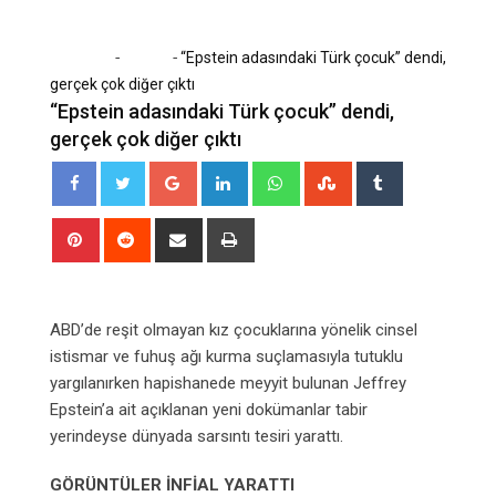
-
-
Home
Dünya
“Epstein adasındaki Türk çocuk” dendi,
gerçek çok diğer çıktı
“Epstein adasındaki Türk çocuk” dendi,
gerçek çok diğer çıktı
Google+
LinkedIn
Whatsapp
StumbleUpon
Tumblr
Pinterest
Reddit
Share
Print
via
Email
ABD’de reşit olmayan kız çocuklarına yönelik cinsel
istismar ve fuhuş ağı kurma suçlamasıyla tutuklu
yargılanırken hapishanede meyyit bulunan Jeffrey
Epstein’a ait açıklanan yeni dokümanlar tabir
yerindeyse dünyada sarsıntı tesiri yarattı.
GÖRÜNTÜLER İNFİAL YARATTI