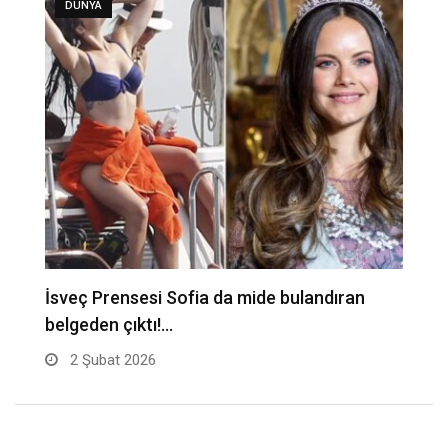
DÜNYA
A
İsveç Prensesi Sofia da mide bulandıran
belgeden çıktı!…
2 Şubat 2026