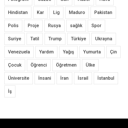
Hindistan
Kar
Lig
Maduro
Pakistan
Polis
Proje
Rusya
sağlık
Spor
Suriye
Tatil
Trump
Türkiye
Ukrayna
Venezuela
Yardım
Yağış
Yumurta
Çin
Çocuk
Öğrenci
Öğretmen
Ülke
Üniversite
İnsani
İran
İsrail
İstanbul
İş