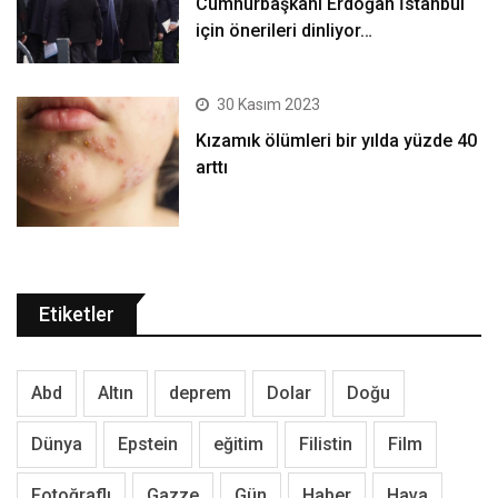
Cumhurbaşkanı Erdoğan İstanbul
için önerileri dinliyor…
30 Kasım 2023
Kızamık ölümleri bir yılda yüzde 40
arttı
Etiketler
Abd
Altın
deprem
Dolar
Doğu
Dünya
Epstein
eğitim
Filistin
Film
Fotoğraflı
Gazze
Gün
Haber
Hava