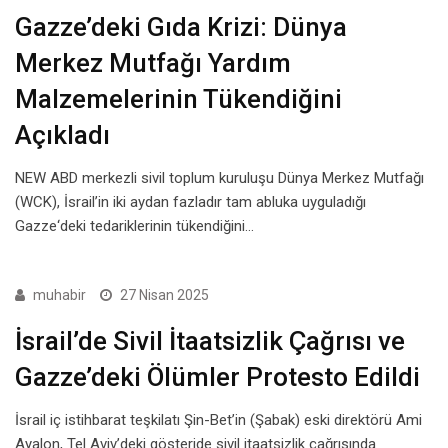
Gazze’deki Gıda Krizi: Dünya
Merkez Mutfağı Yardım
Malzemelerinin Tükendiğini
Açıkladı
NEW ABD merkezli sivil toplum kuruluşu Dünya Merkez Mutfağı
(WCK), İsrail’in iki aydan fazladır tam abluka uyguladığı
Gazze‘deki tedariklerinin tükendiğini…
muhabir
27 Nisan 2025
İsrail’de Sivil İtaatsizlik Çağrısı ve
Gazze’deki Ölümler Protesto Edildi
İsrail iç istihbarat teşkilatı Şin-Bet’in (Şabak) eski direktörü Ami
Ayalon, Tel Aviv’deki gösteride sivil itaatsizlik çağrısında