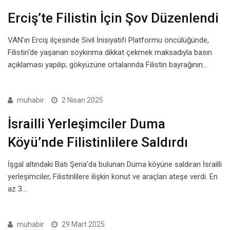
Erciş’te Filistin İçin Şov Düzenlendi
VAN’ın Erciş ilçesinde Sivil İnisiyatifi Platformu öncülüğünde,
Filistin‘de yaşanan soykırıma dikkat çekmek maksadıyla basın
açıklaması yapılıp; gökyüzüne ortalarında Filistin bayrağının…
muhabir
2 Nisan 2025
İsrailli Yerleşimciler Duma
Köyü’nde Filistinlilere Saldırdı
İşgal altındaki Batı Şeria’da bulunan Duma köyüne saldıran İsrailli
yerleşimciler, Filistinlilere ilişkin konut ve araçları ateşe verdi. En
az 3…
muhabir
29 Mart 2025