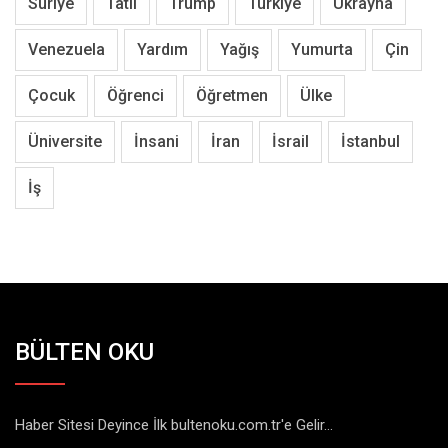
Suriye
Tatil
Trump
Türkiye
Ukrayna
Venezuela
Yardım
Yağış
Yumurta
Çin
Çocuk
Öğrenci
Öğretmen
Ülke
Üniversite
İnsani
İran
İsrail
İstanbul
İş
BÜLTEN OKU
Haber Sitesi Deyince İlk bultenoku.com.tr'e Gelir...