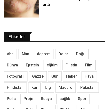
arttı
Etiketler
Abd
Altın
deprem
Dolar
Doğu
Dünya
Epstein
eğitim
Filistin
Film
Fotoğraflı
Gazze
Gün
Haber
Hava
Hindistan
Kar
Lig
Maduro
Pakistan
Polis
Proje
Rusya
sağlık
Spor