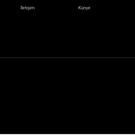
İletişim
Künye