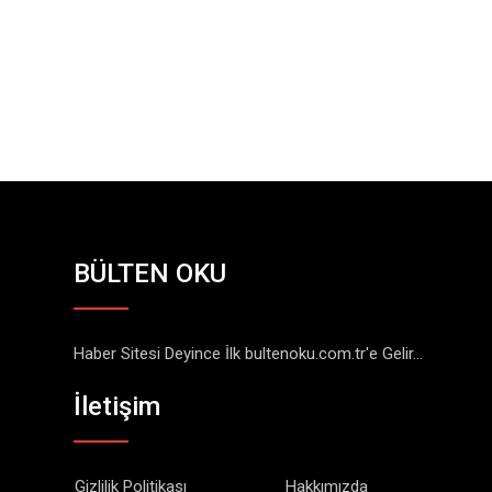
BÜLTEN OKU
Haber Sitesi Deyince İlk bultenoku.com.tr'e Gelir...
İletişim
Gizlilik Politikası
Hakkımızda