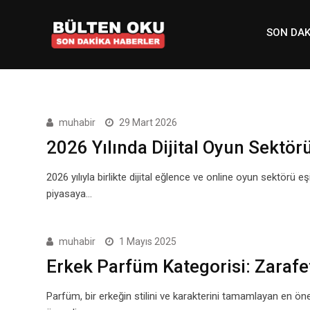
Skip
to
SON DAK
content
muhabir
29 Mart 2026
2026 Yılında Dijital Oyun Sektörü
2026 yılıyla birlikte dijital eğlence ve online oyun sektörü 
piyasaya…
muhabir
1 Mayıs 2025
Erkek Parfüm Kategorisi: Zarafe
Parfüm, bir erkeğin stilini ve karakterini tamamlayan en öneml