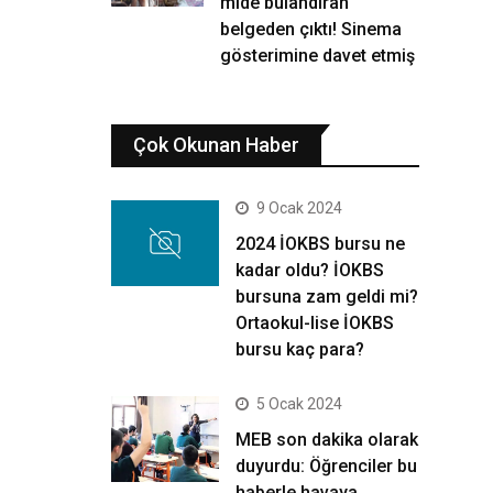
mide bulandıran
belgeden çıktı! Sinema
gösterimine davet etmiş
Çok Okunan Haber
9 Ocak 2024
2024 İOKBS bursu ne
kadar oldu? İOKBS
bursuna zam geldi mi?
Ortaokul-lise İOKBS
bursu kaç para?
5 Ocak 2024
MEB son dakika olarak
duyurdu: Öğrenciler bu
haberle havaya