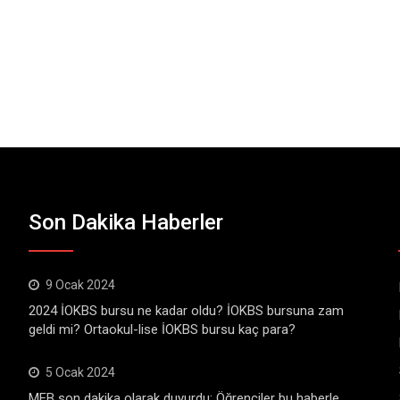
Son Dakika Haberler
9 Ocak 2024
2024 İOKBS bursu ne kadar oldu? İOKBS bursuna zam
geldi mi? Ortaokul-lise İOKBS bursu kaç para?
5 Ocak 2024
MEB son dakika olarak duyurdu: Öğrenciler bu haberle