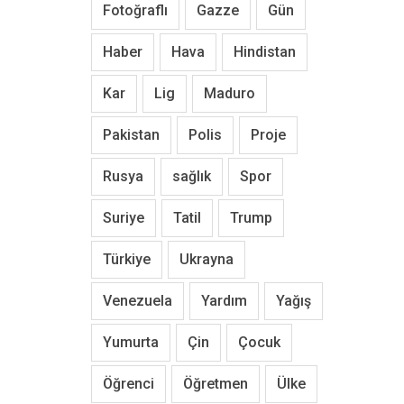
Fotoğraflı
Gazze
Gün
Haber
Hava
Hindistan
Kar
Lig
Maduro
Pakistan
Polis
Proje
Rusya
sağlık
Spor
Suriye
Tatil
Trump
Türkiye
Ukrayna
Venezuela
Yardım
Yağış
Yumurta
Çin
Çocuk
Öğrenci
Öğretmen
Ülke