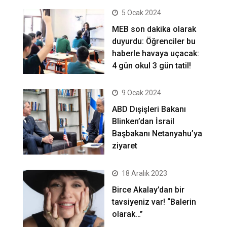
5 Ocak 2024
MEB son dakika olarak
duyurdu: Öğrenciler bu
haberle havaya uçacak:
4 gün okul 3 gün tatil!
9 Ocak 2024
ABD Dışişleri Bakanı
Blinken’dan İsrail
Başbakanı Netanyahu’ya
ziyaret
18 Aralık 2023
Birce Akalay’dan bir
tavsiyeniz var! “Balerin
olarak…”