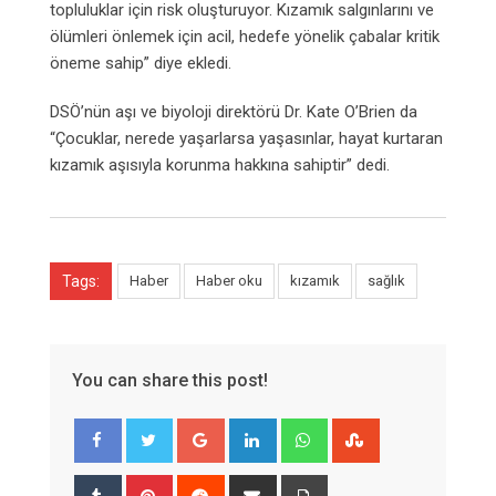
topluluklar için risk oluşturuyor. Kızamık salgınlarını ve
ölümleri önlemek için acil, hedefe yönelik çabalar kritik
öneme sahip” diye ekledi.
DSÖ’nün aşı ve biyoloji direktörü Dr. Kate O’Brien da
“Çocuklar, nerede yaşarlarsa yaşasınlar, hayat kurtaran
kızamık aşısıyla korunma hakkına sahiptir” dedi.
Tags:
Haber
Haber oku
kızamık
sağlık
You can share this post!
Google+
LinkedIn
Whatsapp
StumbleUpon
Tumblr
Pinterest
Reddit
Share
Print