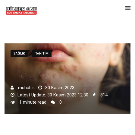
Skip
to
content
SAĞLIK
TANITIM
muhabir
30 Kasım 2023
Latest Update: 30 Kasım 2023 12:30
814
1 minute read
0