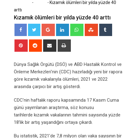
-
-
Home
Sağlık
Kızamık ölümleri bir yılda yüzde 40
arttı
Kızamık ölümleri bir yılda yüzde 40 arttı
Google+
LinkedIn
Whatsapp
StumbleUpon
Tumblr
Pinterest
Reddit
Share
Print
via
Email
Dünya Sağlık Örgütü (DSÖ) ve ABD Hastalık Kontrol ve
Önleme Merkezleri’nin (CDC) hazırladığı yeni bir rapora
göre kızamık vakalarıyla ölümleri, 2021 ve 2022
arasında çarpıcı bir artış gösterdi.
CDC’nin haftalık raporu kapsamında 17 Kasım Cuma
günü yayımlanan araştırma, söz konusu
tarihlerde kızamık vakalarının tahmini sayısında yüzde
18’lik bir artış yaşandığını ortaya çıkardı.
Bu istatistik, 2021’de 7,8 milyon olan vaka sayısının bir