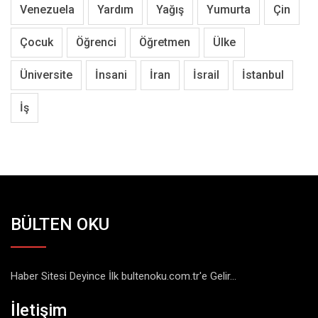
Venezuela
Yardım
Yağış
Yumurta
Çin
Çocuk
Öğrenci
Öğretmen
Ülke
Üniversite
İnsani
İran
İsrail
İstanbul
İş
BÜLTEN OKU
Haber Sitesi Deyince İlk bultenoku.com.tr'e Gelir...
İletişim