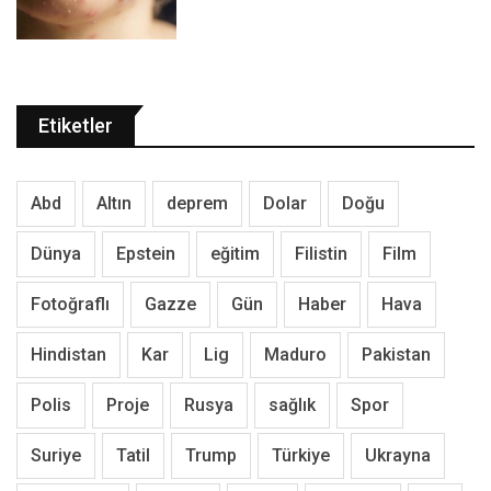
Etiketler
Abd
Altın
deprem
Dolar
Doğu
Dünya
Epstein
eğitim
Filistin
Film
Fotoğraflı
Gazze
Gün
Haber
Hava
Hindistan
Kar
Lig
Maduro
Pakistan
Polis
Proje
Rusya
sağlık
Spor
Suriye
Tatil
Trump
Türkiye
Ukrayna