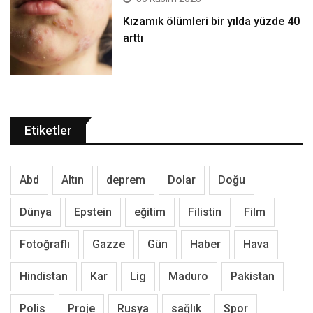
Kızamık ölümleri bir yılda yüzde 40
arttı
Etiketler
Abd
Altın
deprem
Dolar
Doğu
Dünya
Epstein
eğitim
Filistin
Film
Fotoğraflı
Gazze
Gün
Haber
Hava
Hindistan
Kar
Lig
Maduro
Pakistan
Polis
Proje
Rusya
sağlık
Spor