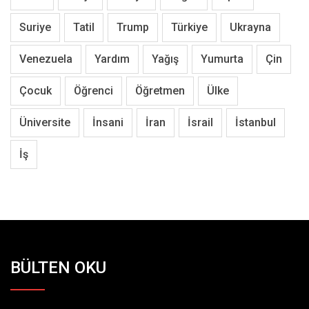
Suriye
Tatil
Trump
Türkiye
Ukrayna
Venezuela
Yardım
Yağış
Yumurta
Çin
Çocuk
Öğrenci
Öğretmen
Ülke
Üniversite
İnsani
İran
İsrail
İstanbul
İş
BÜLTEN OKU