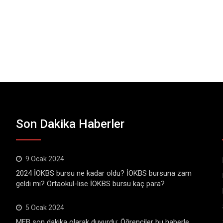
Son Dakika Haberler
9 Ocak 2024
2024 İOKBS bursu ne kadar oldu? İOKBS bursuna zam
geldi mi? Ortaokul-lise İOKBS bursu kaç para?
5 Ocak 2024
MEB son dakika olarak duyurdu: Öğrenciler bu haberle