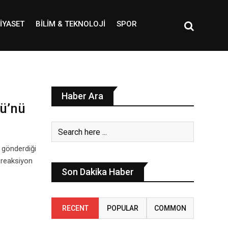
IYASET
BILIM & TEKNOLOJI
SPOR
Haber Ara
lü’nü
 gönderdiği
 reaksiyon
Son Dakika Haber
RECENT
POPULAR
COMMON