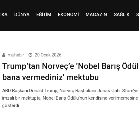
IKA
DÜNYA
EĞITIM
EKONOMI
MAGAZIN
SAĞLIK
S
muhabir
20 Ocak 2026
Trump’tan Norveç’e ‘Nobel Barış Ödü
bana vermediniz’ mektubu
ABD Başkanı Donald Trump, Norveç Başbakanı Jonas Gahr Store’ye
imzalı bir mektupta, Nobel Barış Ödülü’nün kendisine verilmemesine
gösterdi.…