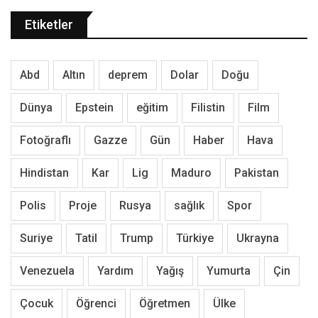
Etiketler
Abd
Altın
deprem
Dolar
Doğu
Dünya
Epstein
eğitim
Filistin
Film
Fotoğraflı
Gazze
Gün
Haber
Hava
Hindistan
Kar
Lig
Maduro
Pakistan
Polis
Proje
Rusya
sağlık
Spor
Suriye
Tatil
Trump
Türkiye
Ukrayna
Venezuela
Yardım
Yağış
Yumurta
Çin
Çocuk
Öğrenci
Öğretmen
Ülke