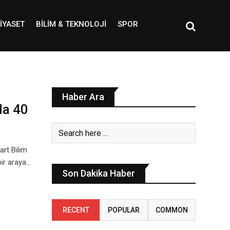
IYASET
BILIM & TEKNOLOJI
SPOR
Haber Ara
da 40
rt Bilim
bir araya…
Son Dakika Haber
RECENT
POPULAR
COMMON