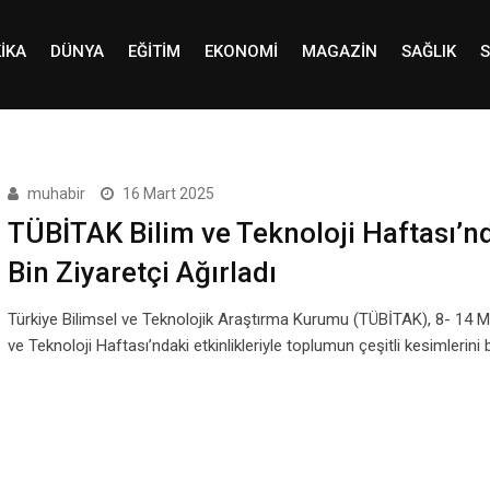
IKA
DÜNYA
EĞITIM
EKONOMI
MAGAZIN
SAĞLIK
S
muhabir
16 Mart 2025
TÜBİTAK Bilim ve Teknoloji Haftası’n
Bin Ziyaretçi Ağırladı
Türkiye Bilimsel ve Teknolojik Araştırma Kurumu (TÜBİTAK), 8- 14 Ma
ve Teknoloji Haftası’ndaki etkinlikleriyle toplumun çeşitli kesimlerini 