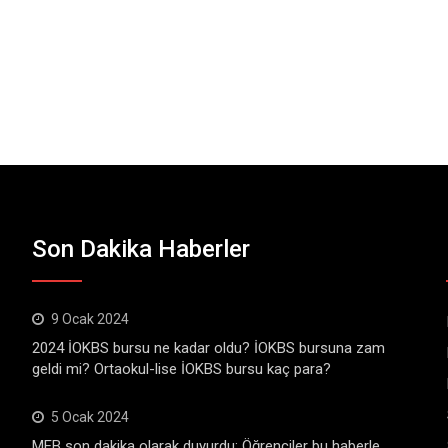
Son Dakika Haberler
9 Ocak 2024
2024 İOKBS bursu ne kadar oldu? İOKBS bursuna zam
geldi mi? Ortaokul-lise İOKBS bursu kaç para?
5 Ocak 2024
MEB son dakika olarak duyurdu: Öğrenciler bu haberle