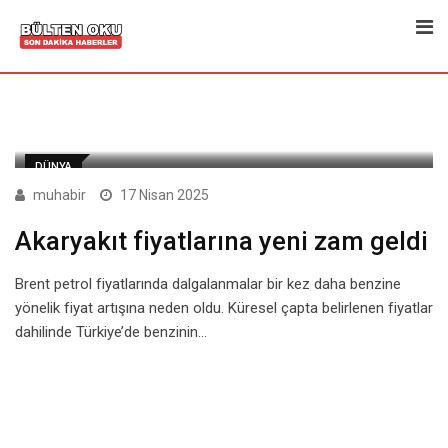
Skip
to
content
DÜNYA
muhabir
17 Nisan 2025
Akaryakıt fiyatlarına yeni zam geldi
Brent petrol fiyatlarında dalgalanmalar bir kez daha benzine
yönelik fiyat artışına neden oldu. Küresel çapta belirlenen fiyatlar
dahilinde Türkiye’de benzinin…