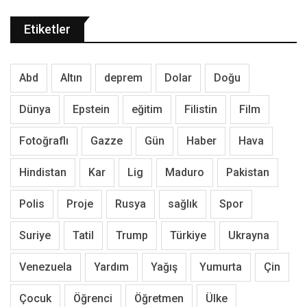
Etiketler
Abd
Altın
deprem
Dolar
Doğu
Dünya
Epstein
eğitim
Filistin
Film
Fotoğraflı
Gazze
Gün
Haber
Hava
Hindistan
Kar
Lig
Maduro
Pakistan
Polis
Proje
Rusya
sağlık
Spor
Suriye
Tatil
Trump
Türkiye
Ukrayna
Venezuela
Yardım
Yağış
Yumurta
Çin
Çocuk
Öğrenci
Öğretmen
Ülke