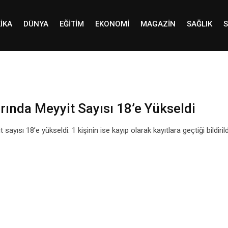
IKA
DÜNYA
EĞITIM
EKONOMI
MAGAZIN
SAĞLIK
S
ında Meyyit Sayısı 18’e Yükseldi
ısı 18’e yükseldi. 1 kişinin ise kayıp olarak kayıtlara geçtiği bildirild