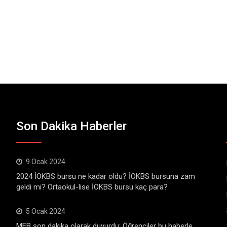
Son Dakika Haberler
9 Ocak 2024
2024 İOKBS bursu ne kadar oldu? İOKBS bursuna zam
geldi mi? Ortaokul-lise İOKBS bursu kaç para?
5 Ocak 2024
MEB son dakika olarak duyurdu: Öğrenciler bu haberle