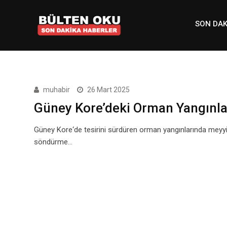
Skip
to
SON DAK
content
muhabir
26 Mart 2025
Güney Kore’deki Orman Yangınlar
Güney Kore‘de tesirini sürdüren orman yangınlarında meyyit say
söndürme…