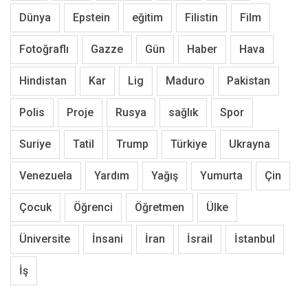
Dünya
Epstein
eğitim
Filistin
Film
Fotoğraflı
Gazze
Gün
Haber
Hava
Hindistan
Kar
Lig
Maduro
Pakistan
Polis
Proje
Rusya
sağlık
Spor
Suriye
Tatil
Trump
Türkiye
Ukrayna
Venezuela
Yardım
Yağış
Yumurta
Çin
Çocuk
Öğrenci
Öğretmen
Ülke
Üniversite
İnsani
İran
İsrail
İstanbul
İş