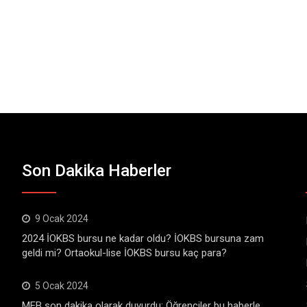
Son Dakika Haberler
9 Ocak 2024
2024 İOKBS bursu ne kadar oldu? İOKBS bursuna zam
geldi mi? Ortaokul-lise İOKBS bursu kaç para?
5 Ocak 2024
MEB son dakika olarak duyurdu: Öğrenciler bu haberle