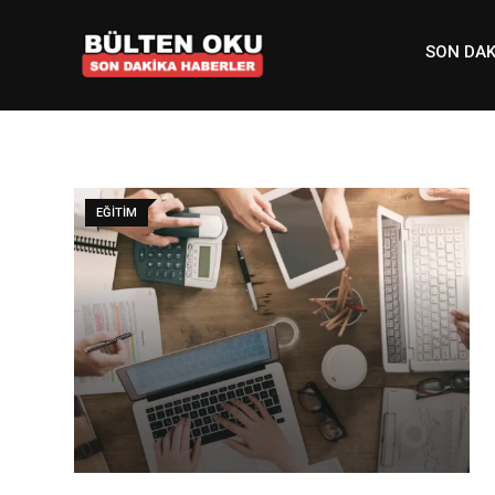
Skip
to
SON DAK
content
EĞITIM