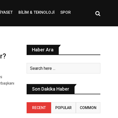
IYASET
BILIM & TEKNOLOJI
SPOR
Haber Ara
r?
ni
rbaşkanı
Son Dakika Haber
RECENT
POPULAR
COMMON