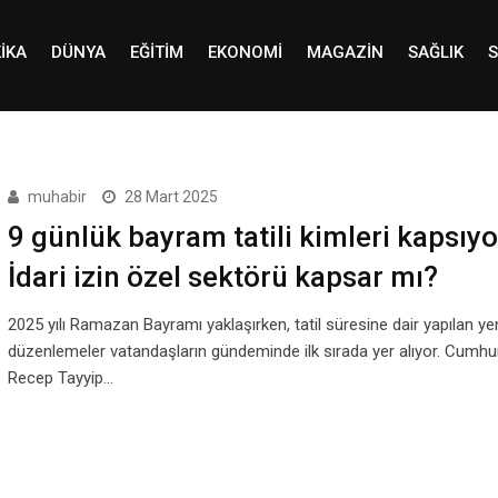
IKA
DÜNYA
EĞITIM
EKONOMI
MAGAZIN
SAĞLIK
S
muhabir
28 Mart 2025
9 günlük bayram tatili kimleri kapsıyo
İdari izin özel sektörü kapsar mı?
2025 yılı Ramazan Bayramı yaklaşırken, tatil süresine dair yapılan ye
düzenlemeler vatandaşların gündeminde ilk sırada yer alıyor. Cumhu
Recep Tayyip…