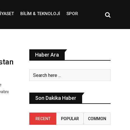
IYASET
BILIM & TEKNOLOJI
SPOR
Haber Ara
stan
e
atını
Son Dakika Haber
RECENT
POPULAR
COMMON