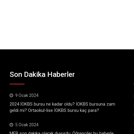
Son Dakika Haberler
9 Ocak 2024
2024 İOKBS bursu ne kadar oldu? İOKBS bursuna zam
geldi mi? Ortaokul-lise İOKBS bursu kaç para?
5 Ocak 2024
MEB son dakika olarak duyurdu: Öğrenciler bu haberle