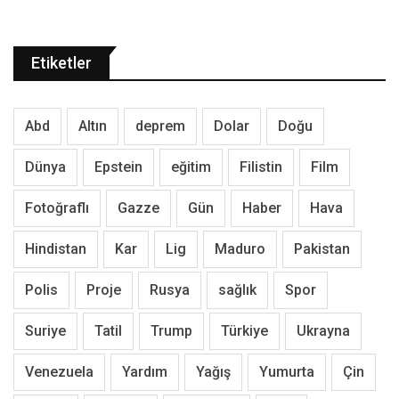
Etiketler
Abd
Altın
deprem
Dolar
Doğu
Dünya
Epstein
eğitim
Filistin
Film
Fotoğraflı
Gazze
Gün
Haber
Hava
Hindistan
Kar
Lig
Maduro
Pakistan
Polis
Proje
Rusya
sağlık
Spor
Suriye
Tatil
Trump
Türkiye
Ukrayna
Venezuela
Yardım
Yağış
Yumurta
Çin