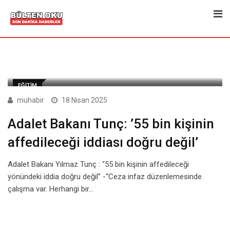
Skip
to
content
EĞITIM
muhabir
18 Nisan 2025
Adalet Bakanı Tunç: ’55 bin kişinin
affedileceği iddiası doğru değil’
Adalet Bakanı Yılmaz Tunç : “55 bin kişinin affedileceği
yönündeki iddia doğru değil” -“Ceza infaz düzenlemesinde
çalışma var. Herhangi bir…