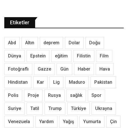
Etiketler
Abd
Altın
deprem
Dolar
Doğu
Dünya
Epstein
eğitim
Filistin
Film
Fotoğraflı
Gazze
Gün
Haber
Hava
Hindistan
Kar
Lig
Maduro
Pakistan
Polis
Proje
Rusya
sağlık
Spor
Suriye
Tatil
Trump
Türkiye
Ukrayna
Venezuela
Yardım
Yağış
Yumurta
Çin