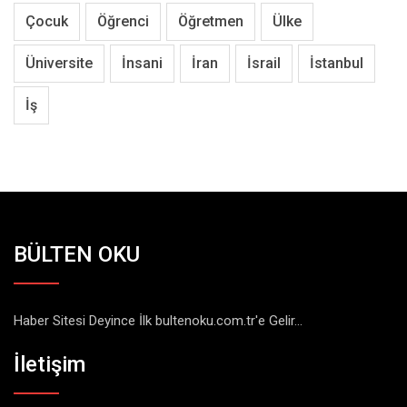
Çocuk
Öğrenci
Öğretmen
Ülke
Üniversite
İnsani
İran
İsrail
İstanbul
İş
BÜLTEN OKU
Haber Sitesi Deyince İlk bultenoku.com.tr'e Gelir...
İletişim