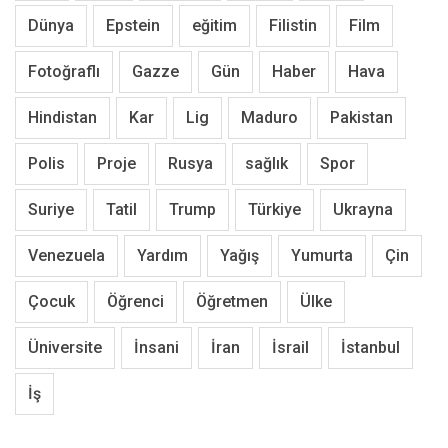
Dünya
Epstein
eğitim
Filistin
Film
Fotoğraflı
Gazze
Gün
Haber
Hava
Hindistan
Kar
Lig
Maduro
Pakistan
Polis
Proje
Rusya
sağlık
Spor
Suriye
Tatil
Trump
Türkiye
Ukrayna
Venezuela
Yardım
Yağış
Yumurta
Çin
Çocuk
Öğrenci
Öğretmen
Ülke
Üniversite
İnsani
İran
İsrail
İstanbul
İş