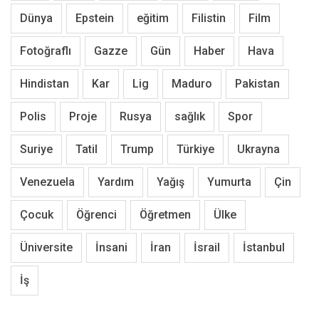
Dünya
Epstein
eğitim
Filistin
Film
Fotoğraflı
Gazze
Gün
Haber
Hava
Hindistan
Kar
Lig
Maduro
Pakistan
Polis
Proje
Rusya
sağlık
Spor
Suriye
Tatil
Trump
Türkiye
Ukrayna
Venezuela
Yardım
Yağış
Yumurta
Çin
Çocuk
Öğrenci
Öğretmen
Ülke
Üniversite
İnsani
İran
İsrail
İstanbul
İş