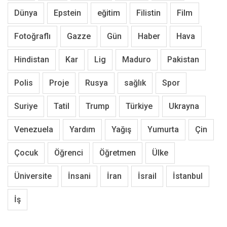
Dünya
Epstein
eğitim
Filistin
Film
Fotoğraflı
Gazze
Gün
Haber
Hava
Hindistan
Kar
Lig
Maduro
Pakistan
Polis
Proje
Rusya
sağlık
Spor
Suriye
Tatil
Trump
Türkiye
Ukrayna
Venezuela
Yardım
Yağış
Yumurta
Çin
Çocuk
Öğrenci
Öğretmen
Ülke
Üniversite
İnsani
İran
İsrail
İstanbul
İş