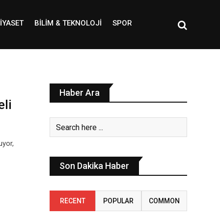
IYASET
BILIM & TEKNOLOJI
SPOR
Haber Ara
eli
uyor,
Son Dakika Haber
RECENT
POPULAR
COMMON