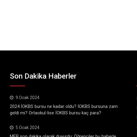
Son Dakika Haberler
9 Ocak 2024
2024 İOKBS bursu ne kadar oldu? İOKBS bursuna zam
geldi mi? Ortaokul-lise İOKBS bursu kaç para?
5 Ocak 2024
MEB son dakika olarak duyurdu: Öğrenciler bu haberle