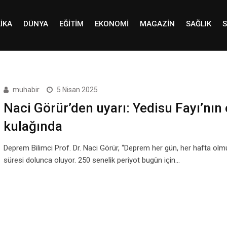
IKA
DÜNYA
EĞITIM
EKONOMI
MAGAZIN
SAĞLIK
S
muhabir
5 Nisan 2025
Naci Görür’den uyarı: Yedisu Fayı’nın 
kulağında
Deprem Bilimci Prof. Dr. Naci Görür, “Deprem her gün, her hafta olm
süresi dolunca oluyor. 250 senelik periyot bugün için…