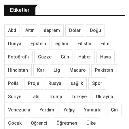
Etiketler
Abd
Altın
deprem
Dolar
Doğu
Dünya
Epstein
eğitim
Filistin
Film
Fotoğraflı
Gazze
Gün
Haber
Hava
Hindistan
Kar
Lig
Maduro
Pakistan
Polis
Proje
Rusya
sağlık
Spor
Suriye
Tatil
Trump
Türkiye
Ukrayna
Venezuela
Yardım
Yağış
Yumurta
Çin
Çocuk
Öğrenci
Öğretmen
Ülke