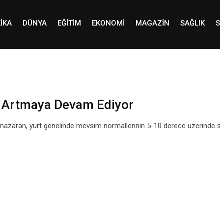
IKA
DÜNYA
EĞITIM
EKONOMI
MAGAZIN
SAĞLIK
S
rı Artmaya Devam Ediyor
 nazaran, yurt genelinde mevsim normallerinin 5-10 derece üzerinde