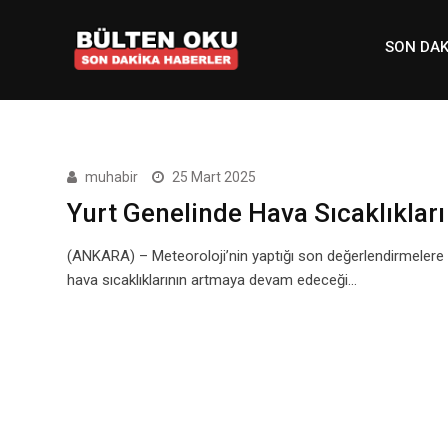
Skip
to
SON DAK
content
muhabir
25 Mart 2025
Yurt Genelinde Hava Sıcaklıkla
(ANKARA) – Meteoroloji’nin yaptığı son değerlendirmelere
hava sıcaklıklarının artmaya devam edeceği…