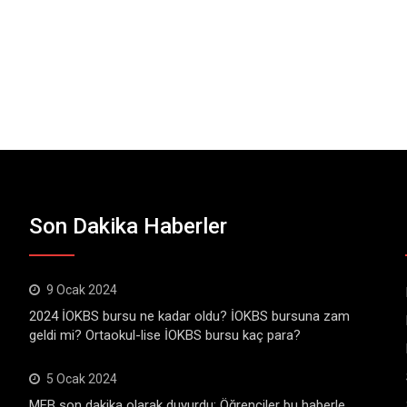
Son Dakika Haberler
9 Ocak 2024
2024 İOKBS bursu ne kadar oldu? İOKBS bursuna zam
geldi mi? Ortaokul-lise İOKBS bursu kaç para?
5 Ocak 2024
MEB son dakika olarak duyurdu: Öğrenciler bu haberle