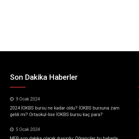
Son Dakika Haberler
9 Ocak 2024
2024 İOKBS bursu ne kadar oldu? İOKBS bursuna zam
geldi mi? Ortaokul-lise İOKBS bursu kaç para?
5 Ocak 2024
MEB son dakika olarak duyurdu: Öğrenciler bu haberle