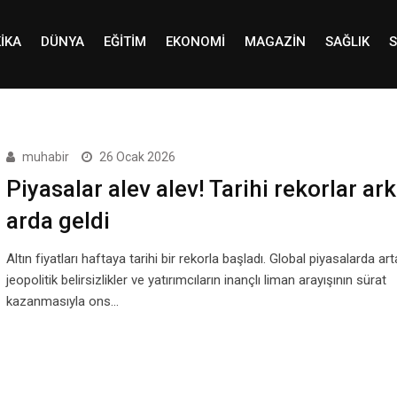
IKA
DÜNYA
EĞITIM
EKONOMI
MAGAZIN
SAĞLIK
S
muhabir
26 Ocak 2026
Piyasalar alev alev! Tarihi rekorlar ar
arda geldi
Altın fiyatları haftaya tarihi bir rekorla başladı. Global piyasalarda ar
jeopolitik belirsizlikler ve yatırımcıların inançlı liman arayışının sürat
kazanmasıyla ons…