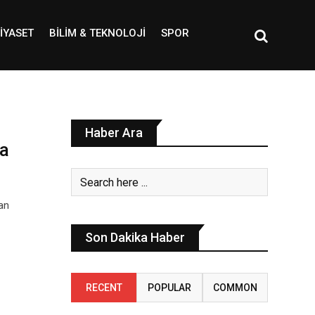
IYASET
BILIM & TEKNOLOJI
SPOR
Haber Ara
ka
tan
Son Dakika Haber
RECENT
POPULAR
COMMON