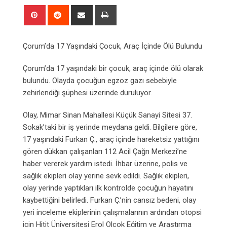
Pinterest
Reddit
Share
Print
via
Email
Çorum’da 17 Yaşındaki Çocuk, Araç İçinde Ölü Bulundu
Çorum’da 17 yaşındaki bir çocuk, araç içinde ölü olarak
bulundu. Olayda çocuğun egzoz gazı sebebiyle
zehirlendiği şüphesi üzerinde duruluyor.
Olay, Mimar Sinan Mahallesi Küçük Sanayi Sitesi 37.
Sokak’taki bir iş yerinde meydana geldi. Bilgilere göre,
17 yaşındaki Furkan Ç., araç içinde hareketsiz yattığını
gören dükkan çalışanları 112 Acil Çağrı Merkezi’ne
haber vererek yardım istedi. İhbar üzerine, polis ve
sağlık ekipleri olay yerine sevk edildi. Sağlık ekipleri,
olay yerinde yaptıkları ilk kontrolde çocuğun hayatını
kaybettiğini belirledi. Furkan Ç.’nin cansız bedeni, olay
yeri inceleme ekiplerinin çalışmalarının ardından otopsi
için Hitit Üniversitesi Erol Olçok Eğitim ve Araştırma