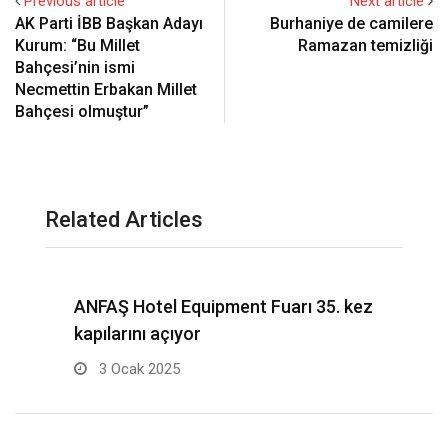
Previous article
Next article
AK Parti İBB Başkan Adayı
Burhaniye de camilere
Kurum: “Bu Millet
Ramazan temizliği
Bahçesi’nin ismi
Necmettin Erbakan Millet
Bahçesi olmuştur”
Related Articles
da
ANFAŞ Hotel Equipment Fuarı 35. kez
H
kapılarını açıyor
m
3 Ocak 2025