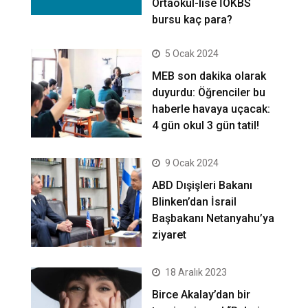
Ortaokul-lise İOKBS
bursu kaç para?
5 Ocak 2024
MEB son dakika olarak
duyurdu: Öğrenciler bu
haberle havaya uçacak:
4 gün okul 3 gün tatil!
9 Ocak 2024
ABD Dışişleri Bakanı
Blinken’dan İsrail
Başbakanı Netanyahu’ya
ziyaret
18 Aralık 2023
Birce Akalay’dan bir