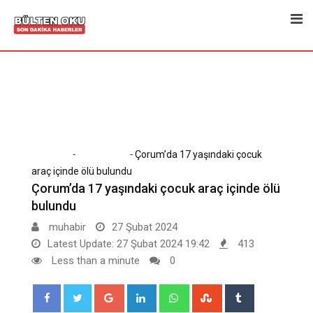
Skip
to
content
-
-
Home
Son Dakika
Çorum’da 17 yaşındaki çocuk
araç içinde ölü bulundu
Çorum’da 17 yaşındaki çocuk araç içinde ölü
bulundu
muhabir
27 Şubat 2024
Latest Update: 27 Şubat 2024 19:42
413
Less than a minute
0
Google+
LinkedIn
Whatsapp
StumbleUpon
Tumblr