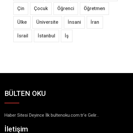
Çin
Çocuk
Öğrenci
Öğretmen
Ülke
Üniversite
İnsani
İran
İsrail
İstanbul
İş
BÜLTEN OKU
Haber Sitesi Deyince İlk bultenoku.com.tr'e Gelir...
İletişim