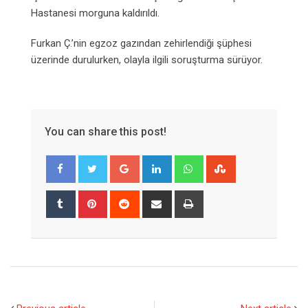
Hastanesi morguna kaldırıldı.
Furkan Ç.’nin egzoz gazından zehirlendiği şüphesi
üzerinde durulurken, olayla ilgili soruşturma sürüyor.
You can share this post!
Google+
LinkedIn
Whatsapp
StumbleUpon
Tumblr
Pinterest
Reddit
Share
Print
via
Email