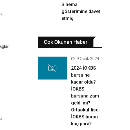
Sinema
gösterimine davet
ak,
etmiş
Çok Okunan Haber
ğlar.
9 Ocak 2024
2024 İOKBS
bursu ne
kadar oldu?
İOKBS
bursuna zam
geldi mi?
Ortaokul-lise
İOKBS bursu
ü
kaç para?