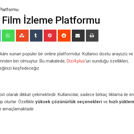
e Platformu
ve Film İzleme Platformu
+
LinkedIn
Whatsapp
StumbleUpon
Tumblr
Pinterest
Reddit
Share
Print
via
Email
 imkânı sunan popüler bir online platformdur. Kullanıcı dostu arayüzü ve
lerinden biri olmuştur. Bu makalede,
Dizi4.plus
‘un sunduğu özellikleri,
ceğinizi keşfedeceğiz.
iri olarak dikkat çekmektedir. Kullanıcılar, sadece birkaç tıklama ile en
p olurlar. Özellikle
yüksek çözünürlük seçenekleri
ve
hızlı yükle
yı amaçlamaktadır.