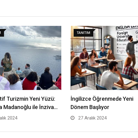
M
TANITIM
tif Turizmin Yeni Yüzü:
İngilizce Öğrenmede Yeni
 Madanoğlu ile İnziva…
Dönem Başlıyor
alık 2024
27 Aralık 2024