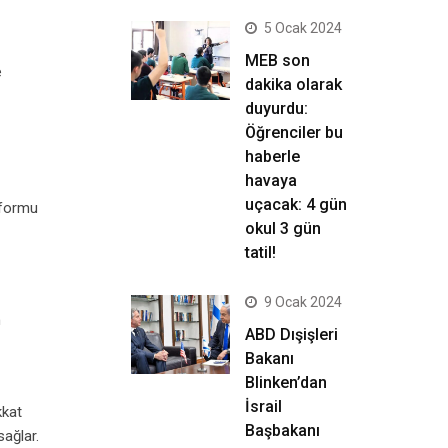
5 Ocak 2024
MEB son
e
dakika olarak
duyurdu:
Öğrenciler bu
haberle
havaya
uçacak: 4 gün
tformu
okul 3 gün
tatil!
9 Ocak 2024
m
ABD Dışişleri
Bakanı
Blinken’dan
İsrail
kkat
Başbakanı
sağlar.