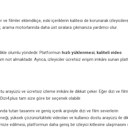
er ve filmler eklendikçe, eski içeriklerin kalitesi de korunarak izleyiciler
er, arama motorlarında daha üst sıralara çıkmanıza yardımcı olur.
ellikle olumlu yöndedir. Platformun
hızlı yüklenmesi
,
kaliteli video
am not almaktadır. Ayrıca, izleyiciler ücretsiz erişim imkânı sunan pla
stu arayüzü ve ücretsiz izleme imkânı ile dikkat çeker. Eğer dizi ve fil
 Dizi4.plus tam size göre bir seçenek olabilir.
nda tutan tasarımı ve geniş içerik arşiviyle dizi ve film severlerin
eği, yüksek çözünürlükteki videoları ve kullanıcı dostu arayüzü ile di
ize edilmesi, platformun daha geniş bir izleyici kitlesine ulaşmasını 