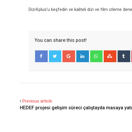
Dizi4.plus’u keşfedin ve kaliteli dizi ve film izleme dene
You can share this post!
Google+
LinkedIn
Whatsapp
Stumble
T
Facebook
Twitter
Previous article
HEDEF projesi gelişim süreci çalıştayda masaya yatır