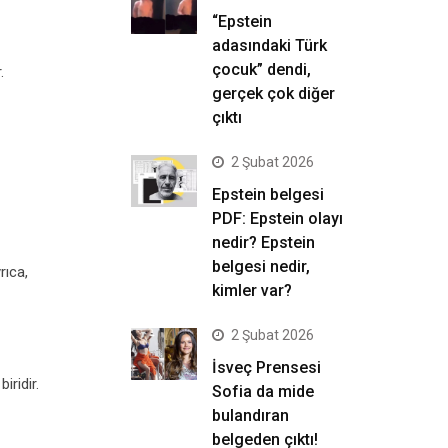
“Epstein
adasındaki Türk
çocuk” dendi,
.
gerçek çok diğer
çıktı
2 Şubat 2026
Epstein belgesi
PDF: Epstein olayı
nedir? Epstein
belgesi nedir,
rıca,
kimler var?
2 Şubat 2026
İsveç Prensesi
iridir.
Sofia da mide
bulandıran
belgeden çıktı!