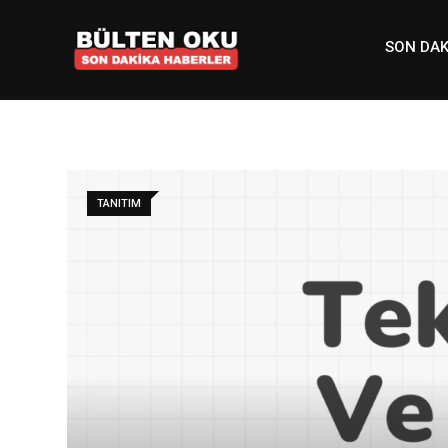
Skip
to
SON DAK
content
TANITIM