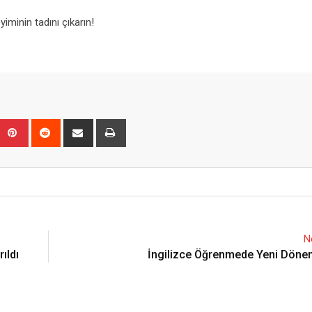
yiminin tadını çıkarın!
Upon
umblr
Pinterest
Reddit
Share
Print
via
Email
N
ıldı
İngilizce Öğrenmede Yeni Döne