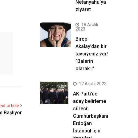
Netanyahu’ya
ziyaret
18 Aralık
2023
Birce
Akalay’dan bir
tavsiyeniz var!
“Balerin
olarak…”
17 Aralık 2023
AK Parti’de
aday belirleme
ext article
süreci:
m Başlıyor
Cumhurbaşkanı
Erdoğan
İstanbul için