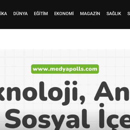
IKA
DÜNYA
EĞITIM
EKONOMI
MAGAZIN
SAĞLIK
S