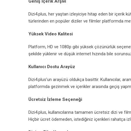
Geniş İçerik Arşivi
Dizi4.plus, her yaştan izleyiciye hitap eden bir içerik 
türlerinden en popüler diziler ve filmler platformda mevcu
Yüksek Video Kalitesi
Platform, HD ve 1080p gibi yüksek çözünürlük seçenekleri
şekilde yüklenir ve düşük internet hızında bile sorunsuz 
Kullanıcı Dostu Arayüz
Dizi4.plus’un arayüzü oldukça basittir. Kullanıcılar, ara
platformda gezinmek ve içerikler arasında geçiş yapm
Ücretsiz İzleme Seçeneği
Dizi4.plus, kullanıcılarına tamamen ücretsiz dizi ve fi
Hiçbir ücret ödemeden, istediğiniz içerikleri rahatça izle