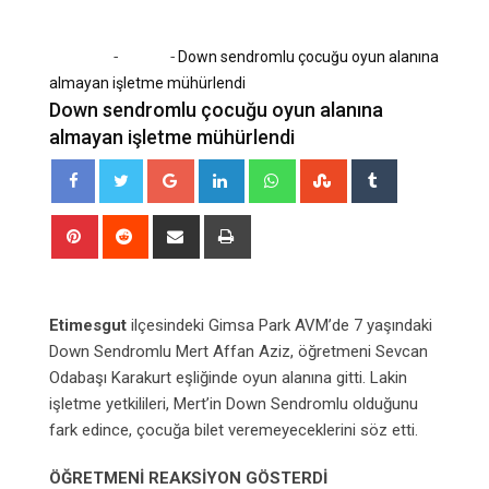
-
-
Home
Eğitim
Down sendromlu çocuğu oyun alanına
almayan işletme mühürlendi
Down sendromlu çocuğu oyun alanına
almayan işletme mühürlendi
Google+
LinkedIn
Whatsapp
StumbleUpon
Tumblr
Pinterest
Reddit
Share
Print
via
Email
Etimesgut
ilçesindeki Gimsa Park AVM’de 7 yaşındaki
Down Sendromlu Mert Affan Aziz, öğretmeni Sevcan
Odabaşı Karakurt eşliğinde oyun alanına gitti. Lakin
işletme yetkilileri, Mert’in Down Sendromlu olduğunu
fark edince, çocuğa bilet veremeyeceklerini söz etti.
ÖĞRETMENİ REAKSİYON GÖSTERDİ