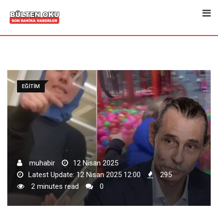
Skip
to
content
EĞITIM
muhabir
12 Nisan 2025
Latest Update: 12 Nisan 2025 12:00
295
2 minutes read
0