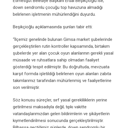
Etimesgut Belediye Başkanı Erdal Beşikçioğlu ise,
down sendromlu çocuğu top havuzuna almadığı
belirlenen işletmenin mühürlendiğini duyurdu.
Beşikçioğlu açıklamasında şunları tabir etti:
“İlçemiz genelinde bulunan Gimsa market şubelerinde
gerçekleştirilen rutin kontroller kapsamında, birtakım
şubelerde yer alan çocuk oyun alanlarının gerekli yasal
müsaade ve ruhsatlara sahip olmadan faaliyet
gösterdiği tespit edilmiştir. Bu doğrultuda, mevzuata
karşıt formda işletildiği belirlenen oyun alanları zabıta
takımlarımız tarafından mühürlenmiş ve faaliyetlerine
son verilmiştir.
Söz konusu süreçler, sırf yasal gerekliliklerin yerine
getirilmesi maksadıyla değil; tıpkı vakitte
vatandaşlarımızdan gelen bildirimlerin ve şikâyetlerin
kıymetlendirilmesi sonucunda gerçekleştirilmiştir.
Bilhassa geçtiğimiz günlerde, down sendromlu bir