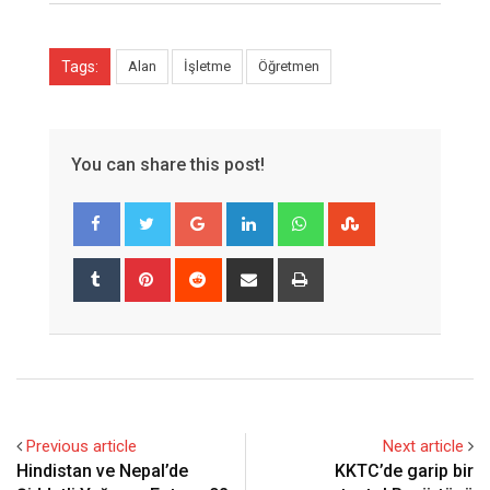
Tags:
Alan
İşletme
Öğretmen
You can share this post!
Google+
LinkedIn
Whatsapp
StumbleUpon
Tumblr
Pinterest
Reddit
Share
Print
via
Email
Previous article
Next article
Hindistan ve Nepal’de
KKTC’de garip bir