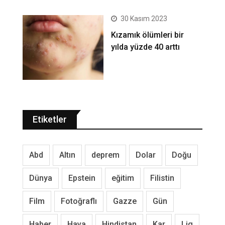
30 Kasım 2023
Kızamık ölümleri bir
yılda yüzde 40 arttı
Etiketler
Abd
Altın
deprem
Dolar
Doğu
Dünya
Epstein
eğitim
Filistin
Film
Fotoğraflı
Gazze
Gün
Haber
Hava
Hindistan
Kar
Lig