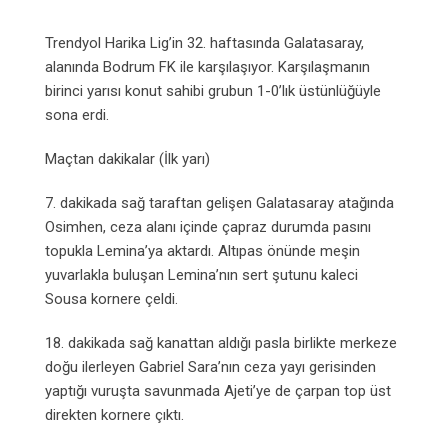
Email
Trendyol Harika Lig’in 32. haftasında Galatasaray,
alanında Bodrum FK ile karşılaşıyor. Karşılaşmanın
birinci yarısı konut sahibi grubun 1-0’lık üstünlüğüyle
sona erdi.
Maçtan dakikalar (İlk yarı)
7. dakikada sağ taraftan gelişen Galatasaray atağında
Osimhen, ceza alanı içinde çapraz durumda pasını
topukla Lemina’ya aktardı. Altıpas önünde meşin
yuvarlakla buluşan Lemina’nın sert şutunu kaleci
Sousa kornere çeldi.
18. dakikada sağ kanattan aldığı pasla birlikte merkeze
doğu ilerleyen Gabriel Sara’nın ceza yayı gerisinden
yaptığı vuruşta savunmada Ajeti’ye de çarpan top üst
direkten kornere çıktı.