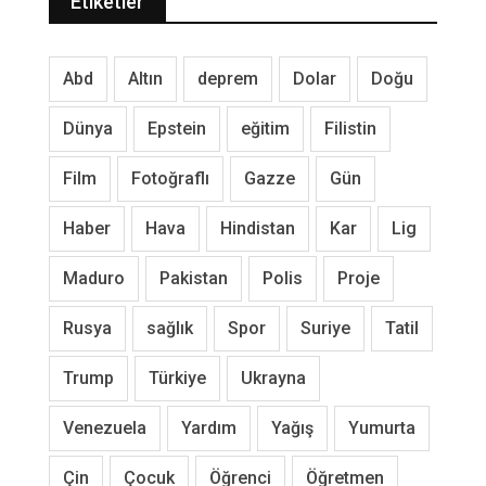
Etiketler
Abd
Altın
deprem
Dolar
Doğu
Dünya
Epstein
eğitim
Filistin
Film
Fotoğraflı
Gazze
Gün
Haber
Hava
Hindistan
Kar
Lig
Maduro
Pakistan
Polis
Proje
Rusya
sağlık
Spor
Suriye
Tatil
Trump
Türkiye
Ukrayna
Venezuela
Yardım
Yağış
Yumurta
Çin
Çocuk
Öğrenci
Öğretmen