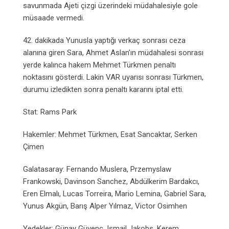
savunmada Ajeti çizgi üzerindeki müdahalesiyle gole
müsaade vermedi.
42. dakikada Yunusla yaptığı verkaç sonrası ceza
alanına giren Sara, Ahmet Aslan’ın müdahalesi sonrası
yerde kalınca hakem Mehmet Türkmen penaltı
noktasını gösterdi. Lakin VAR uyarısı sonrası Türkmen,
durumu izledikten sonra penaltı kararını iptal etti.
Stat: Rams Park
Hakemler: Mehmet Türkmen, Esat Sancaktar, Serken
Çimen
Galatasaray: Fernando Muslera, Przemyslaw
Frankowski, Davinson Sanchez, Abdülkerim Bardakcı,
Eren Elmalı, Lucas Torreira, Mario Lemina, Gabriel Sara,
Yunus Akgün, Barış Alper Yılmaz, Victor Osimhen
Yedekler: Günay Güvenç, Ismail Jakobs, Kerem