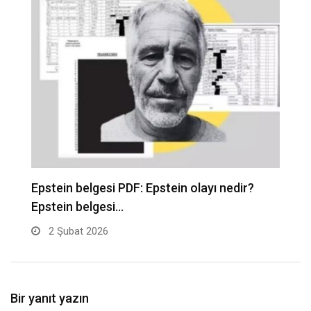
Epstein belgesi PDF: Epstein olayı nedir?
İ
Epstein belgesi…
b
2 Şubat 2026
Bir yanıt yazın