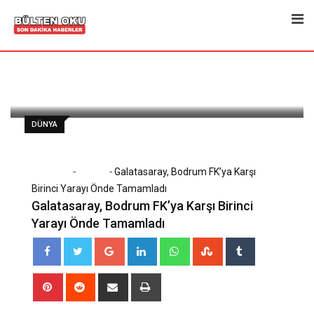
Skip
to
content
muhabir
19 Nisan 2025
Latest Update: 19 Nisan 2025 06:00
307
2 minutes read
0
DÜNYA
-
-
Home
Dünya
Galatasaray, Bodrum FK’ya Karşı
Birinci Yarayı Önde Tamamladı
Galatasaray, Bodrum FK’ya Karşı Birinci
Yarayı Önde Tamamladı
Google+
LinkedIn
Whatsapp
StumbleUpon
Tumblr
Pinterest
Reddit
Share
Print
via