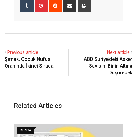
Tumblr
Pinterest
Reddit
Share
Print
via
Email
Previous article
Next article
Şırnak, Çocuk Nüfus
ABD Suriye’deki Asker
Oranında İkinci Sırada
Sayısını Binin Altına
Düşürecek
Related Articles
DÜNYA