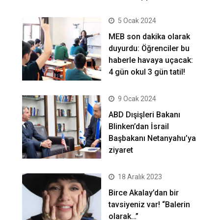
5 Ocak 2024
MEB son dakika olarak
duyurdu: Öğrenciler bu
haberle havaya uçacak:
4 gün okul 3 gün tatil!
9 Ocak 2024
ABD Dışişleri Bakanı
Blinken’dan İsrail
Başbakanı Netanyahu’ya
ziyaret
18 Aralık 2023
Birce Akalay’dan bir
tavsiyeniz var! “Balerin
olarak…”