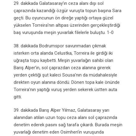
29. dakikada Galatasaray’ın ceza alanı dışı sol
çaprazında kazandığı özgür vuruşta topun başına Sara
geçti. Bu oyuncunun ön direğe yaptığı ortaya güzel
yükselen Torreira’nın altıpas üzerinden gerçekleştirdiği
baş vuruşunda meşin yuvarlak filelerle buluştu. 1-0
38. dakikada Bodrumspor savunmadan çıkmak
isterken orta alanda Celustka, Torreira ile girdiği iki
uğraşta topu kaybetti. Meşin yuvarlağın sahibi olan
Barış Alper’in, sol çaprazdan ceza alanına girerek
yerden çektiği şut kaleci Sousa’nın da müdahalesiyle
direkten oyun alanına döndü. Dönen topa kale önünde
Torreira’nın yaptığı vuruş yerden sekerek üstten auta
gitti.
39. dakikada Barış Alper Yılmaz, Galatasaray yarı
alanından atılan uzun topu ceza alanı sol çaprazında
denetim ederek pasını sağ tarafa çıkardı. Burada meşin
yuvarlağı denetim eden Osimhen’in vuruşunda