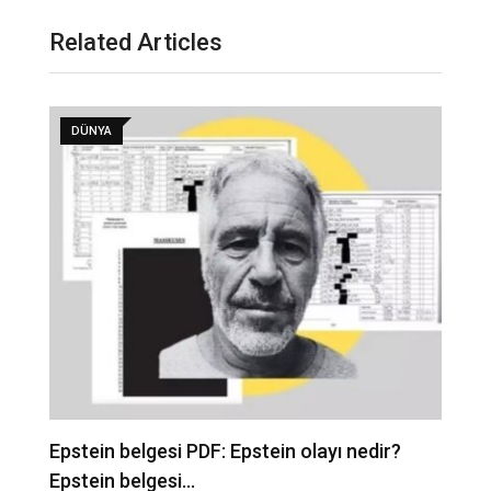
Related Articles
DÜNYA
Epstein belgesi PDF: Epstein olayı nedir?
İ
Epstein belgesi…
b