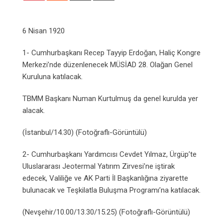
Email
6 Nisan 1920
1- Cumhurbaşkanı Recep Tayyip Erdoğan, Haliç Kongre
Merkezi’nde düzenlenecek MÜSİAD 28. Olağan Genel
Kuruluna katılacak.
TBMM Başkanı Numan Kurtulmuş da genel kurulda yer
alacak.
(İstanbul/14.30) (Fotoğraflı-Görüntülü)
2- Cumhurbaşkanı Yardımcısı Cevdet Yılmaz, Ürgüp’te
Uluslararası Jeotermal Yatırım Zirvesi’ne iştirak
edecek, Valiliğe ve AK Parti İl Başkanlığına ziyarette
bulunacak ve Teşkilatla Buluşma Programı’na katılacak.
(Nevşehir/10.00/13.30/15.25) (Fotoğraflı-Görüntülü)