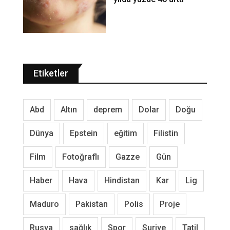
Etiketler
Abd
Altın
deprem
Dolar
Doğu
Dünya
Epstein
eğitim
Filistin
Film
Fotoğraflı
Gazze
Gün
Haber
Hava
Hindistan
Kar
Lig
Maduro
Pakistan
Polis
Proje
Rusya
sağlık
Spor
Suriye
Tatil