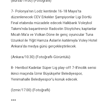
(Bursa/19.00) (Fotoğraflı)
7- Polonya’nın Lodz kentinde 16-18 Mayıs’ta
düzenlenecek CEV Erkekler Şampiyonlar Ligi Dörtlü
Final etabında mücadele edecek Halkbank Voleybol
Takımı’nda başantrenör Radostin Stoytchev, kaptanlar
Micah Ma’a ve Volkan Döne ile genç oyuncular Tuna
Uzunkol ile Yiğit Hamza Aslan’ın katılımıyla Voley Hotel
Ankara’da medya günü gerçekleştirilecek.
(Ankara/10.30) (Fotoğraflı-Görüntülü)
8- Hentbol Kadınlar Süper Lig play-off 7-8’incilik serisi
ikinci maçında İzmir Büyükşehir Belediyespor,
Yenimahalle Belediyespor’u konuk edecek.
(İzmir/17.00) (Fotoğraflı)
***