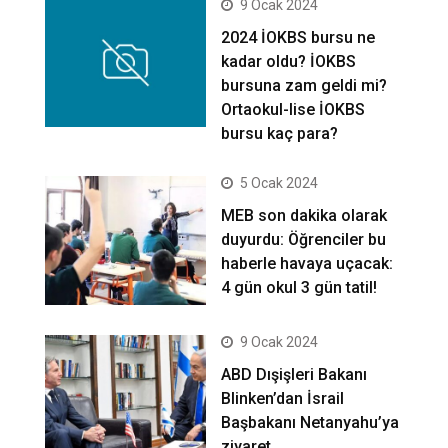
9 Ocak 2024
2024 İOKBS bursu ne
kadar oldu? İOKBS
bursuna zam geldi mi?
Ortaokul-lise İOKBS
bursu kaç para?
5 Ocak 2024
MEB son dakika olarak
duyurdu: Öğrenciler bu
haberle havaya uçacak:
4 gün okul 3 gün tatil!
9 Ocak 2024
ABD Dışişleri Bakanı
Blinken’dan İsrail
Başbakanı Netanyahu’ya
ziyaret