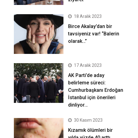
18 Aralık 2023
Birce Akalay’dan bir
tavsiyeniz var! “Balerin
olarak…”
17 Aralık 2023
AK Parti’de aday
belirleme süreci:
Cumhurbaşkanı Erdoğan
İstanbul için önerileri
dinliyor…
30 Kasım 2023
Kızamık ölümleri bir
yılda yüzde 40 arttı