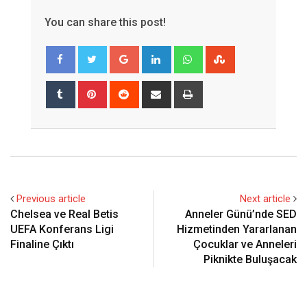
You can share this post!
Google+
LinkedIn
Whatsapp
StumbleUpon
Tumblr
Pinterest
Reddit
Share
Print
via
Email
Previous article
Next article
Chelsea ve Real Betis
Anneler Günü’nde SED
UEFA Konferans Ligi
Hizmetinden Yararlanan
Finaline Çıktı
Çocuklar ve Anneleri
Piknikte Buluşacak