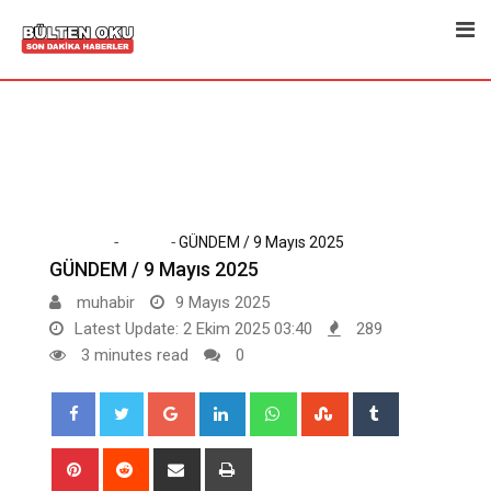
Skip
to
content
-
-
Home
Dünya
GÜNDEM / 9 Mayıs 2025
GÜNDEM / 9 Mayıs 2025
muhabir
9 Mayıs 2025
Latest Update: 2 Ekim 2025 03:40
289
3 minutes read
0
Google+
LinkedIn
Whatsapp
StumbleUpon
Tumblr
Pinterest
Reddit
Share
Print
via