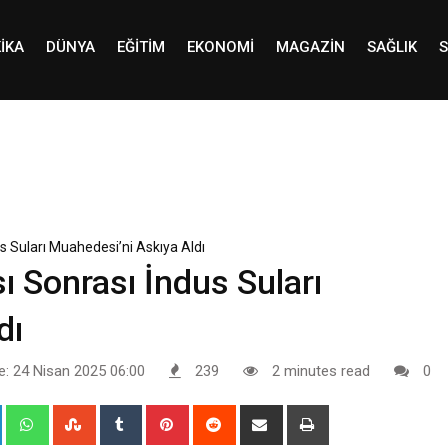
IKA
DÜNYA
EĞITIM
EKONOMI
MAGAZIN
SAĞLIK
S
us Suları Muahedesi’ni Askıya Aldı
sı Sonrası İndus Suları
dı
e: 24 Nisan 2025 06:00
239
2 minutes read
0
+
LinkedIn
Whatsapp
StumbleUpon
Tumblr
Pinterest
Reddit
Share
Print
via