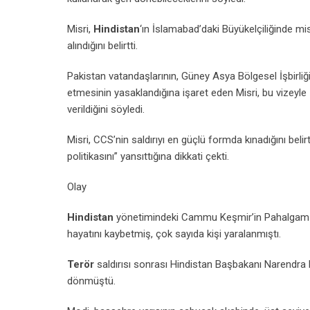
Misri,
Hindistan
‘ın İslamabad’daki Büyükelçiliğinde mi
alındığını belirtti.
Pakistan vatandaşlarının, Güney Asya Bölgesel İşbirli
etmesinin yasaklandığına işaret eden Misri, bu vizeyle
verildiğini söyledi.
Misri, CCS’nin saldırıyı en güçlü formda kınadığını belir
politikasını” yansıttığına dikkati çekti.
Olay
Hindistan
yönetimindeki Cammu Keşmir’in Pahalgam böl
hayatını kaybetmiş, çok sayıda kişi yaralanmıştı.
Terör
saldırısı sonrası Hindistan Başbakanı Narendra M
dönmüştü.