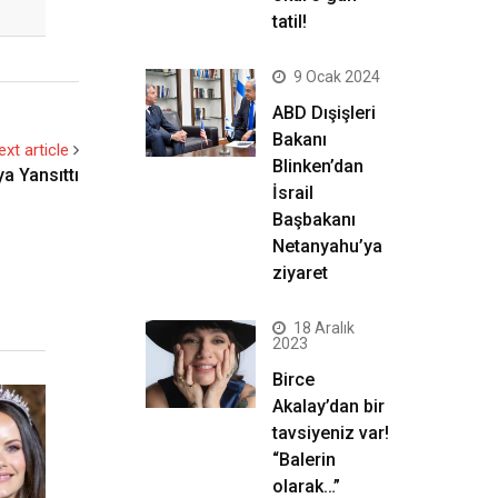
tatil!
9 Ocak 2024
ABD Dışişleri
Bakanı
ext article
Blinken’dan
a Yansıttı
İsrail
Başbakanı
Netanyahu’ya
ziyaret
18 Aralık
2023
Birce
Akalay’dan bir
tavsiyeniz var!
“Balerin
olarak…”