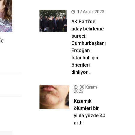
17 Aralık 2023
AK Parti’de
aday belirleme
süreci:
de
Cumhurbaşkanı
Erdoğan
İstanbul için
önerileri
dinliyor…
30 Kasım
2023
Kızamık
ölümleri bir
yılda yüzde 40
arttı