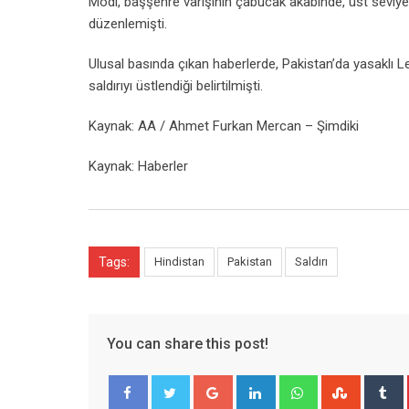
Modi, başşehre varışının çabucak akabinde, üst seviye ye
düzenlemişti.
Ulusal basında çıkan haberlerde, Pakistan’da yasaklı L
saldırıyı üstlendiği belirtilmişti.
Kaynak: AA / Ahmet Furkan Mercan – Şimdiki
Kaynak: Haberler
Tags:
Hindistan
Pakistan
Saldırı
You can share this post!
Google+
LinkedIn
Whatsapp
Stumble
T