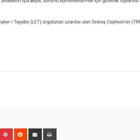
tkililerin iştirakiyle, durumu kıymetlendirmek için güvenlik toplantısı
eşker-i Tayyibe (LET) örgütünün uzantısı olan Direniş Cephesi’nin (TR
Upon
umblr
Pinterest
Reddit
Share
Print
via