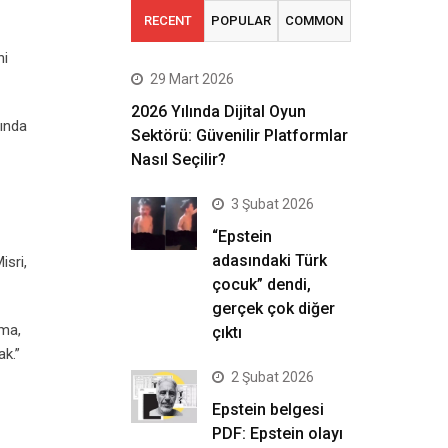
RECENT
POPULAR
COMMON
ni
29 Mart 2026
2026 Yılında Dijital Oyun
sında
Sektörü: Güvenilir Platformlar
Nasıl Seçilir?
3 Şubat 2026
“Epstein
adasındaki Türk
isri,
çocuk” dendi,
gerçek çok diğer
şma,
çıktı
ak.”
2 Şubat 2026
Epstein belgesi
PDF: Epstein olayı