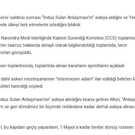
Email
r saldırısı sonrası “İndus Suları Anlaşması’nı” askıya aldığını ve Ye
e ülkeyi terk etmelerini istediğini bildirdi.
Narendra Modi liderliğinde Kabine Güvenliği Komitesi (CCS) toplantı
in taarruz hakkında detaylı olarak bilgilendirildiği toplantıda, terör
forları görüşüldü.
n toplantısında, toplantıda alınan kararların ayrıntılarını açıkladı.
 dahil askeri müsteşarlarının “istenmeyen adam” ilan edildiği belirten M
mühlet tanındığı söyledi.
dus Suları Anlaşması’nın” askıya alındığını lisana getiren Misri, “Anla
m ve geri dönülmez bir biçimde reddedene kadar derhal askıya alınac
i, bu kapıdan geçiş yapanların, 1 Mayıs’a kadar birebir dönüş rotasını