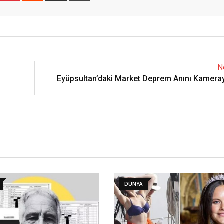
Email
N
Eyüpsultan’daki Market Deprem Anını Kameray
DÜNYA