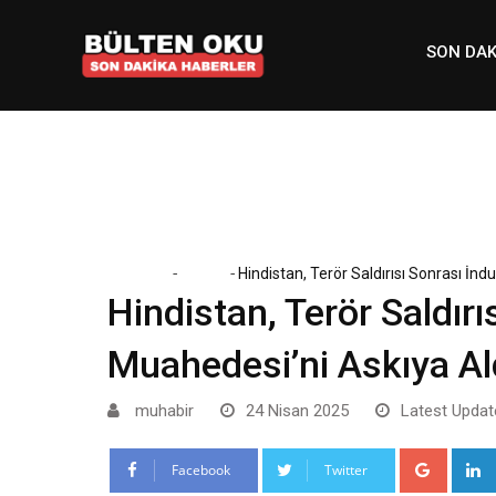
Skip
to
SON DAK
content
-
-
Home
Dünya
Hindistan, Terör Saldırısı Sonrası İnd
Hindistan, Terör Saldırı
Muahedesi’ni Askıya Al
muhabir
24 Nisan 2025
Latest Updat
Google
Facebook
Twitter