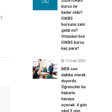
2024 İOKBS
bursu ne
kadar oldu?
F)
İOKBS
bursuna zam
geldi mi?
Ortaokul-lise
İOKBS bursu
kaç para?
5 Ocak 2024
MEB son
dakika olarak
duyurdu:
Öğrenciler bu
haberle
havaya
uçacak: 4 gün
okul 3 gün