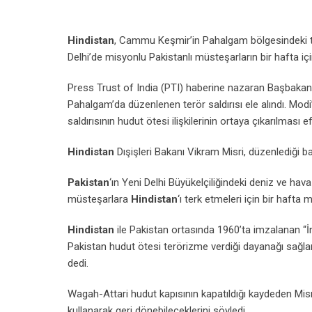
Hindistan
, Cammu Keşmir’in Pahalgam bölgesindeki terö
Delhi’de misyonlu Pakistanlı müsteşarların bir hafta içind
Press Trust of India (PTI) haberine nazaran Başbakan 
Pahalgam’da düzenlenen terör saldırısı ele alındı. Modi’n
saldırısının hudut ötesi ilişkilerinin ortaya çıkarılması e
Hindistan
Dışişleri Bakanı Vikram Misri, düzenlediği bası
Pakistan
‘ın Yeni Delhi Büyükelçiliğindeki deniz ve hava
müsteşarlara
Hindistan
‘ı terk etmeleri için bir hafta 
Hindistan
ile Pakistan ortasında 1960’ta imzalanan “İn
Pakistan hudut ötesi terörizme verdiği dayanağı sağla
dedi.
Wagah-Attari hudut kapısının kapatıldığı kaydeden Misr
kullanarak geri dönebileceklerini söyledi.