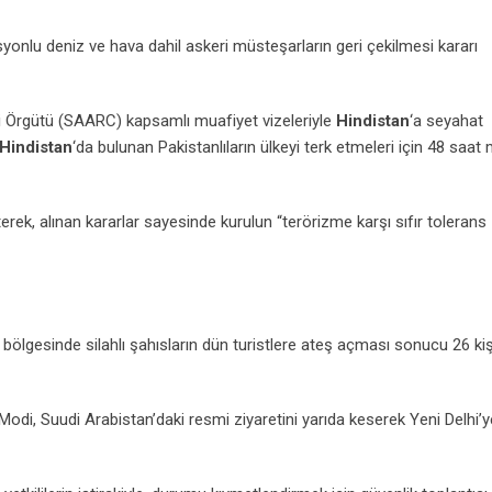
syonlu deniz ve hava dahil askeri müsteşarların geri çekilmesi kararı
ği Örgütü (SAARC) kapsamlı muafiyet vizeleriyle
Hindistan
‘a seyahat
Hindistan
‘da bulunan Pakistanlıların ülkeyi terk etmeleri için 48 saat
terek, alınan kararlar sayesinde kurulun “terörizme karşı sıfır tolerans
gesinde silahlı şahısların dün turistlere ateş açması sonucu 26 kiş
odi, Suudi Arabistan’daki resmi ziyaretini yarıda keserek Yeni Delhi’y