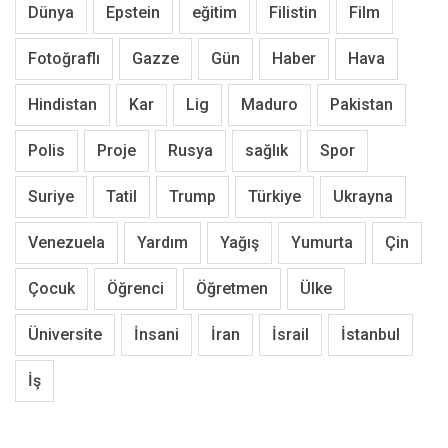
Dünya
Epstein
eğitim
Filistin
Film
Fotoğraflı
Gazze
Gün
Haber
Hava
Hindistan
Kar
Lig
Maduro
Pakistan
Polis
Proje
Rusya
sağlık
Spor
Suriye
Tatil
Trump
Türkiye
Ukrayna
Venezuela
Yardım
Yağış
Yumurta
Çin
Çocuk
Öğrenci
Öğretmen
Ülke
Üniversite
İnsani
İran
İsrail
İstanbul
İş