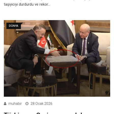
taşıyıcıyı durdurdu ve rekor…
DÜNYA
muhabir
28 Ocak 2026