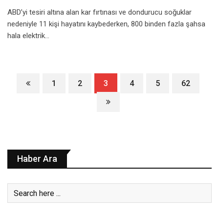
ABD’yi tesiri altına alan kar fırtınası ve dondurucu soğuklar
nedeniyle 11 kişi hayatını kaybederken, 800 binden fazla şahsa
hala elektrik…
1
2
3
4
5
62
Haber Ara