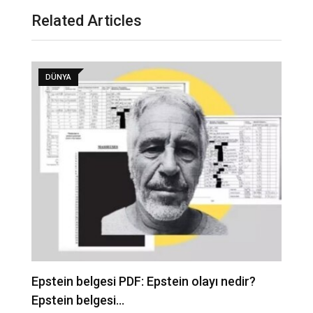
Related Articles
DÜNYA
Epstein belgesi PDF: Epstein olayı nedir?
İ
Epstein belgesi…
b