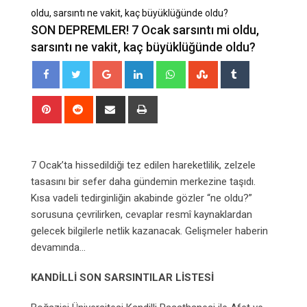
oldu, sarsıntı ne vakit, kaç büyüklüğünde oldu?
SON DEPREMLER! 7 Ocak sarsıntı mi oldu,
sarsıntı ne vakit, kaç büyüklüğünde oldu?
Google+
LinkedIn
Whatsapp
StumbleUpon
Tumblr
Pinterest
Reddit
Share
Print
via
Email
7 Ocak’ta hissedildiği tez edilen hareketlilik, zelzele
tasasını bir sefer daha gündemin merkezine taşıdı.
Kısa vadeli tedirginliğin akabinde gözler “ne oldu?”
sorusuna çevrilirken, cevaplar resmî kaynaklardan
gelecek bilgilerle netlik kazanacak. Gelişmeler haberin
devamında…
KANDİLLİ SON SARSINTILAR LİSTESİ