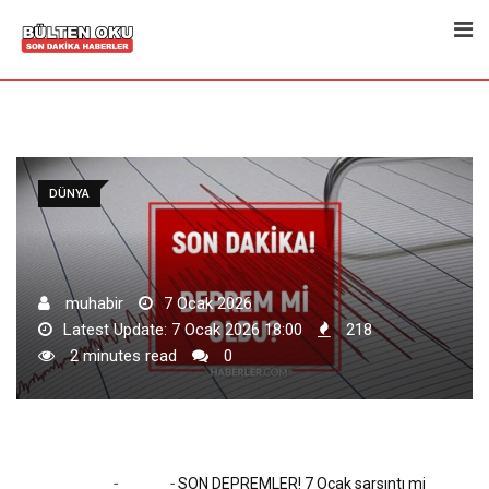
Skip
to
content
DÜNYA
muhabir
7 Ocak 2026
Latest Update: 7 Ocak 2026 18:00
218
2 minutes read
0
-
-
Home
Dünya
SON DEPREMLER! 7 Ocak sarsıntı mi