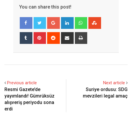
You can share this post!
Google+
LinkedIn
Whatsapp
StumbleUpon
Tumblr
Pinterest
Reddit
Share
Print
via
Email
Previous article
Next article
Resmi Gazete’de
Suriye ordusu: SDG
yayımlandı! Gümrüksüz
mevzileri legal amaç
alışveriş periyodu sona
erdi