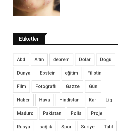
Etiketler
Abd
Altın
deprem
Dolar
Doğu
Dünya
Epstein
eğitim
Filistin
Film
Fotoğraflı
Gazze
Gün
Haber
Hava
Hindistan
Kar
Lig
Maduro
Pakistan
Polis
Proje
Rusya
sağlık
Spor
Suriye
Tatil