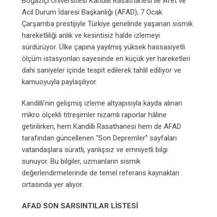
Boğaziçi Üniversitesi Kandilli Rasathanesi ile Afet ve
Acil Durum İdaresi Başkanlığı (AFAD), 7 Ocak
Çarşamba prestijiyle Türkiye genelinde yaşanan sismik
hareketliliği anlık ve kesintisiz halde izlemeyi
sürdürüyor. Ülke çapına yayılmış yüksek hassasiyetli
ölçüm istasyonları sayesinde en küçük yer hareketleri
dahi saniyeler içinde tespit edilerek tahlil ediliyor ve
kamuoyuyla paylaşılıyor.
Kandilli’nin gelişmiş izleme altyapısıyla kayda alınan
mikro ölçekli titreşimler nizamlı raporlar hâline
getirilirken, hem Kandilli Rasathanesi hem de AFAD
tarafından güncellenen “Son Depremler” sayfaları
vatandaşlara süratli, yanlışsız ve emniyetli bilgi
sunuyor. Bu bilgiler, uzmanların sismik
değerlendirmelerinde de temel referans kaynakları
ortasında yer alıyor.
AFAD SON SARSINTILAR LİSTESİ