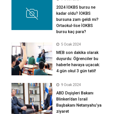
2024 İOKBS bursu ne
kadar oldu? İOKBS
bursuna zam geldi mi?
Ortaokul-lise İOKBS
bursu kaç para?
5 Ocak 2024
MEB son dakika olarak
duyurdu: Öğrenciler bu
haberle havaya uçacak:
4 gün okul 3 gün tatil!
9 Ocak 2024
ABD Dışişleri Bakanı
Blinken’dan İsrail
Başbakanı Netanyahu’ya
ziyaret