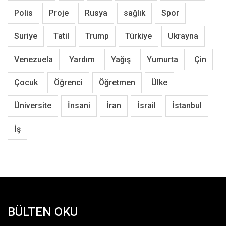
Polis
Proje
Rusya
sağlık
Spor
Suriye
Tatil
Trump
Türkiye
Ukrayna
Venezuela
Yardım
Yağış
Yumurta
Çin
Çocuk
Öğrenci
Öğretmen
Ülke
Üniversite
İnsani
İran
İsrail
İstanbul
İş
BÜLTEN OKU