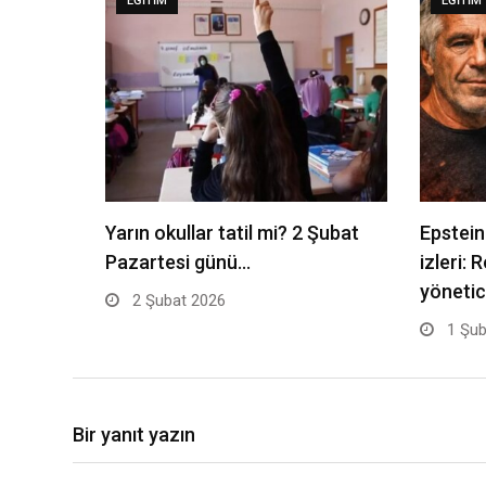
EĞITIM
EĞITIM
Yarın okullar tatil mi? 2 Şubat
Epstein
Pazartesi günü…
izleri: 
yönetic
2 Şubat 2026
1 Şub
Bir yanıt yazın