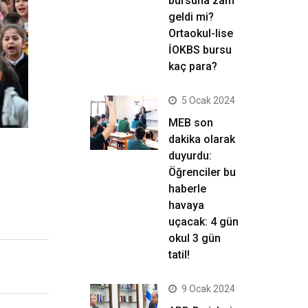
bursuna zam
geldi mi?
Ortaokul-lise
İOKBS bursu
kaç para?
5 Ocak 2024
MEB son
dakika olarak
duyurdu:
Öğrenciler bu
haberle
havaya
uçacak: 4 gün
okul 3 gün
tatil!
9 Ocak 2024