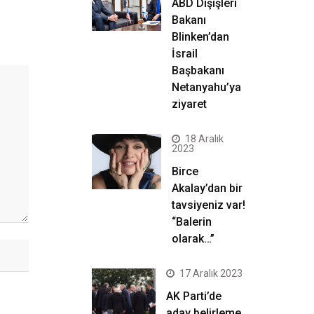
ABD Dışişleri
Bakanı
Blinken’dan
İsrail
Başbakanı
Netanyahu’ya
ziyaret
18 Aralık
2023
Birce
Akalay’dan bir
tavsiyeniz var!
“Balerin
olarak…”
17 Aralık 2023
AK Parti’de
aday belirleme