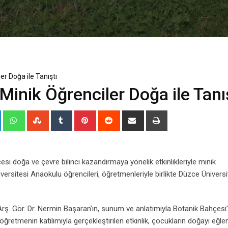
er Doğa ile Tanıştı
Minik Öğrenciler Doğa ile Tanı
+
LinkedIn
Whatsapp
StumbleUpon
Tumblr
Pinterest
Reddit
Share
Print
via
Email
esi doğa ve çevre bilinci kazandırmaya yönelik etkinlikleriyle minik
ersitesi Anaokulu öğrencileri, öğretmenleriyle birlikte Düzce Üniversi
rş. Gör. Dr. Nermin Başaran’ın, sunum ve anlatımıyla Botanik Bahçesi’
ğretmenin katılımıyla gerçekleştirilen etkinlik, çocukların doğayı eğlen