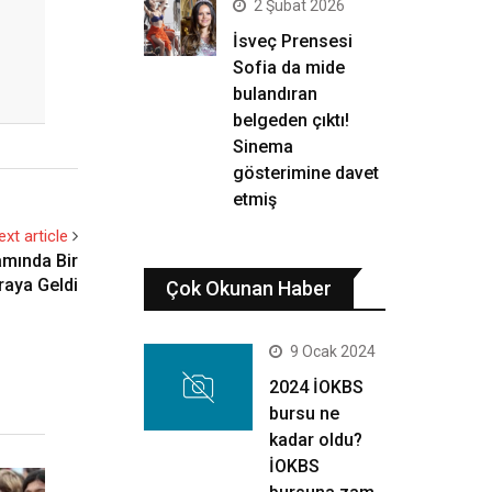
2 Şubat 2026
İsveç Prensesi
Sofia da mide
bulandıran
belgeden çıktı!
Sinema
gösterimine davet
etmiş
ext article
amında Bir
raya Geldi
Çok Okunan Haber
9 Ocak 2024
2024 İOKBS
bursu ne
kadar oldu?
İOKBS