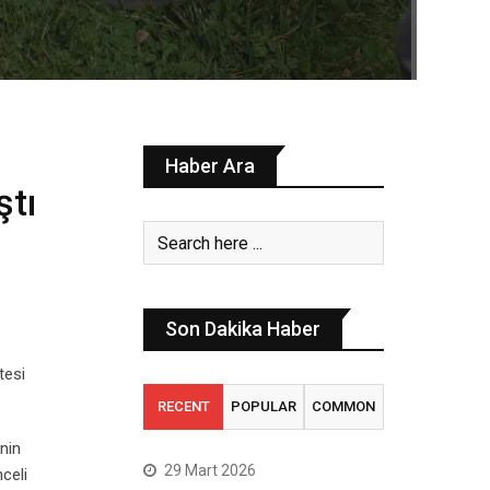
Haber Ara
ştı
Son Dakika Haber
tesi
RECENT
POPULAR
COMMON
nin
29 Mart 2026
celi