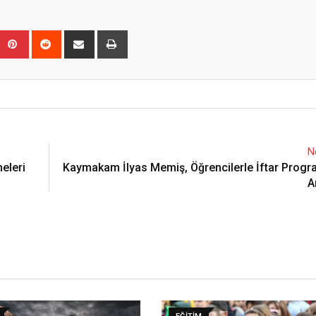
Upon
umblr
Pinterest
Reddit
Share
Print
via
Email
N
eleri
Kaymakam İlyas Memiş, Öğrencilerle İftar Progr
A