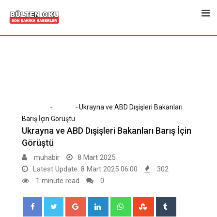
Skip
to
content
-
-
Home
Dünya
Ukrayna ve ABD Dışişleri Bakanları
Barış İçin Görüştü
Ukrayna ve ABD Dışişleri Bakanları Barış İçin
Görüştü
muhabir
8 Mart 2025
Latest Update: 8 Mart 2025 06:00
302
1 minute read
0
Google+
LinkedIn
Whatsapp
StumbleUpon
Tumblr