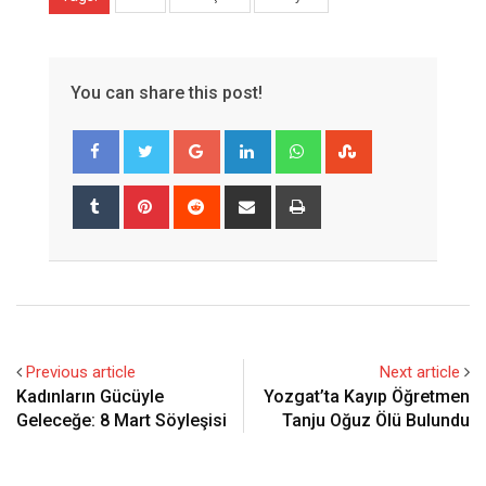
You can share this post!
Google+
LinkedIn
Whatsapp
StumbleUpon
Tumblr
Pinterest
Reddit
Share
Print
via
Email
Previous article
Next article
Kadınların Gücüyle
Yozgat’ta Kayıp Öğretmen
Geleceğe: 8 Mart Söyleşisi
Tanju Oğuz Ölü Bulundu