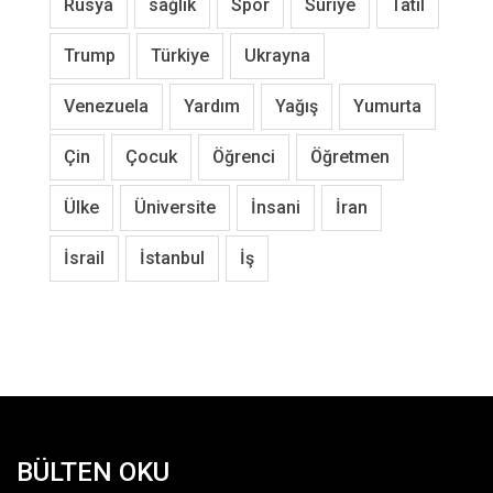
Rusya
sağlık
Spor
Suriye
Tatil
Trump
Türkiye
Ukrayna
Venezuela
Yardım
Yağış
Yumurta
Çin
Çocuk
Öğrenci
Öğretmen
Ülke
Üniversite
İnsani
İran
İsrail
İstanbul
İş
BÜLTEN OKU