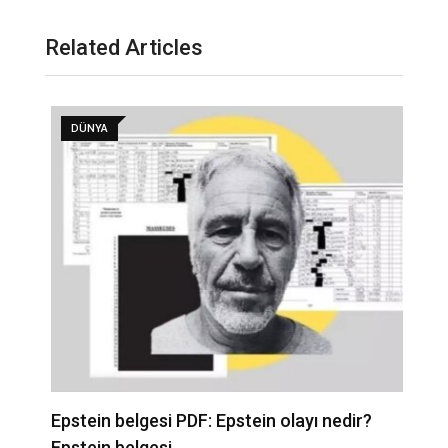
Related Articles
DÜNYA
Epstein belgesi PDF: Epstein olayı nedir?
İ
Epstein belgesi…
b