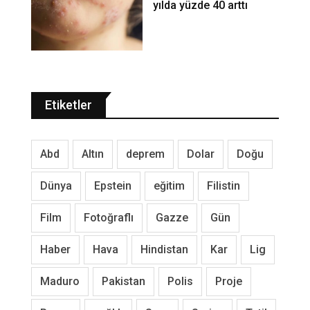
yılda yüzde 40 arttı
Etiketler
Abd
Altın
deprem
Dolar
Doğu
Dünya
Epstein
eğitim
Filistin
Film
Fotoğraflı
Gazze
Gün
Haber
Hava
Hindistan
Kar
Lig
Maduro
Pakistan
Polis
Proje