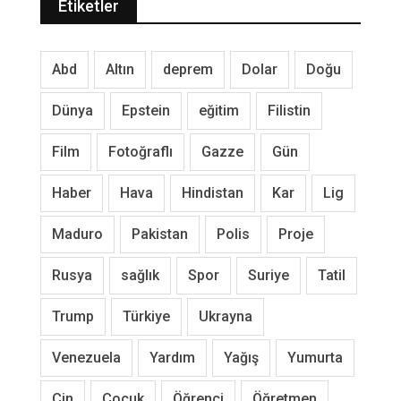
Etiketler
Abd
Altın
deprem
Dolar
Doğu
Dünya
Epstein
eğitim
Filistin
Film
Fotoğraflı
Gazze
Gün
Haber
Hava
Hindistan
Kar
Lig
Maduro
Pakistan
Polis
Proje
Rusya
sağlık
Spor
Suriye
Tatil
Trump
Türkiye
Ukrayna
Venezuela
Yardım
Yağış
Yumurta
Çin
Çocuk
Öğrenci
Öğretmen