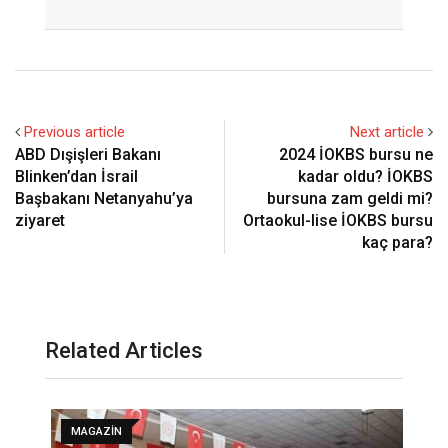
Email
Previous article
Next article
ABD Dışişleri Bakanı
2024 İOKBS bursu ne
Blinken’dan İsrail
kadar oldu? İOKBS
Başbakanı Netanyahu’ya
bursuna zam geldi mi?
ziyaret
Ortaokul-lise İOKBS bursu
kaç para?
Related Articles
MAGAZIN
G