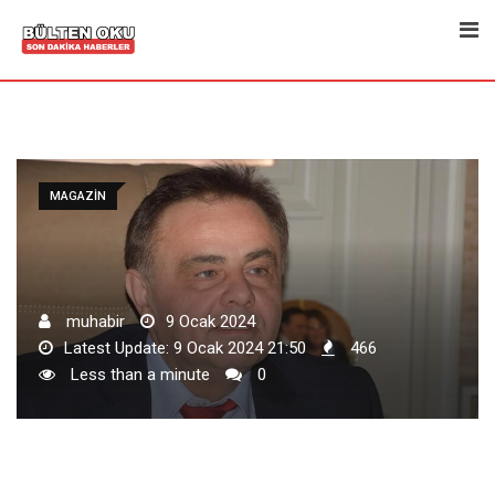
Skip
to
content
MAGAZIN
muhabir
9 Ocak 2024
Latest Update: 9 Ocak 2024 21:50
466
Less than a minute
0