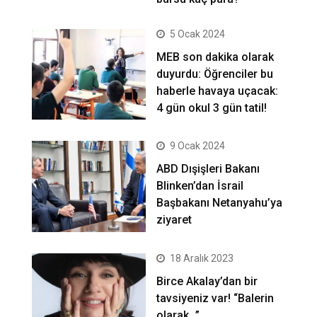
5 Ocak 2024
MEB son dakika olarak
duyurdu: Öğrenciler bu
haberle havaya uçacak:
4 gün okul 3 gün tatil!
9 Ocak 2024
ABD Dışişleri Bakanı
Blinken’dan İsrail
Başbakanı Netanyahu’ya
ziyaret
18 Aralık 2023
Birce Akalay’dan bir
tavsiyeniz var! “Balerin
olarak…”