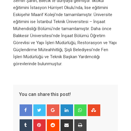
Semih Şahin, Bilecik’te dünyaya gelmiştir. İlkokul
eğitimini İstasyon Hürriyet Okulu’nda, lise eğitimini
Eskişehir Maarif Koleji’nde tamamlamıştır. Üniversite
eğitimini ise İstanbul Teknik Üniversitesi – İnşaat
Mühendisliği Bölümü’nde tamamlamıştır. Daha önce
Balıkesir Üniversitesi’nde İnşaat Bölümü Öğretim
Görevlisi ve Yapı İşleri Müdürlüğü, Restorasyon ve Yapı
Güçlendirme Müteahhitliği, Şişli Belediyesi’nde Fen
İşleri Müdürlüğü ve Teknik Başkan Yardımcılığı
görevlerinde bulunmuştur.
You can share this post!
Google+
LinkedIn
Whatsapp
StumbleUpon
Tumblr
Pinterest
Reddit
Share
Print
via