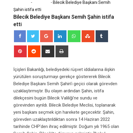
-
-
Home
Magazin
Bilecik Belediye Başkanı Semih
Şahin istifa etti
Bilecik Belediye Başkanı Semih Şahin istifa
etti
Google+
LinkedIn
Whatsapp
StumbleUpon
Tumblr
Pinterest
Reddit
Share
Print
via
Email
İçişleri Bakanlığı, belediyedeki rüşvet iddialarına ilişkin
yürütülen soruşturmayı gerekçe göstererek Bilecik
Belediye Başkanı Semih Şahin’i geçici olarak görevden
uzaklaştırmıştır. Bu olayın ardından Şahin, istifa
dilekçesini bugün Bilecik Valiliği’ne sundu ve
görevinden ayrıldı. Bilecik Belediye Meclisi, toplanarak
yeni başkanı seçmek için harekete geçecektir. Şahin,
görevden uzaklaştırıldıktan sonra 14 Haziran 2022
tarihinde CHP’den ihraç edilmiştir. Doğum yılı 1965 olan