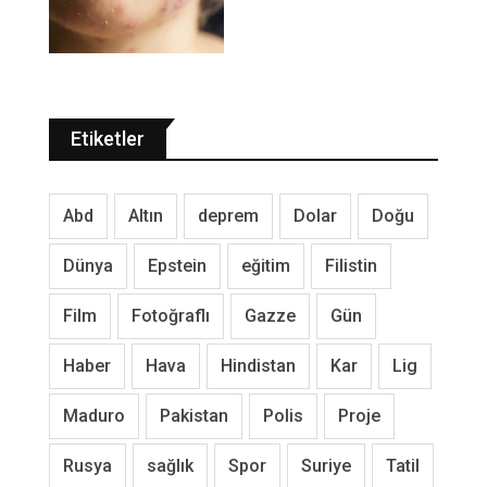
Etiketler
Abd
Altın
deprem
Dolar
Doğu
Dünya
Epstein
eğitim
Filistin
Film
Fotoğraflı
Gazze
Gün
Haber
Hava
Hindistan
Kar
Lig
Maduro
Pakistan
Polis
Proje
Rusya
sağlık
Spor
Suriye
Tatil