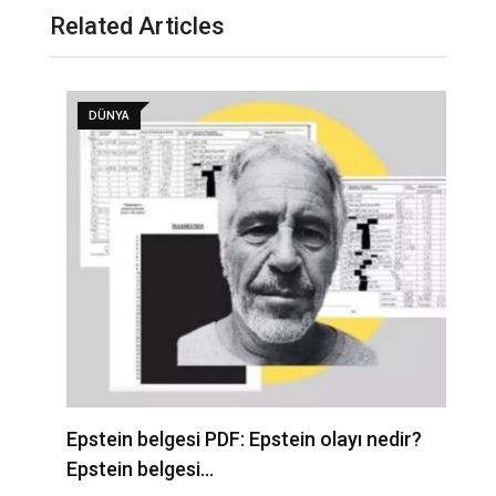
Related Articles
DÜNYA
Epstein belgesi PDF: Epstein olayı nedir?
İ
Epstein belgesi…
b