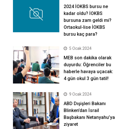
2024 İOKBS bursu ne
kadar oldu? İOKBS
bursuna zam geldi mi?
Ortaokul-lise İOKBS
bursu kaç para?
5 Ocak 2024
MEB son dakika olarak
duyurdu: Öğrenciler bu
haberle havaya uçacak:
4 gün okul 3 gün tatil!
9 Ocak 2024
ABD Dışişleri Bakanı
Blinken’dan İsrail
Başbakanı Netanyahu’ya
ziyaret