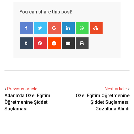
You can share this post!
Google+
LinkedIn
Whatsapp
StumbleUpon
Tumblr
Pinterest
Reddit
Share
Print
via
Email
Previous article
Next article
Adana’da Özel Eğitim
Özel Eğitim Öğretmenine
Öğretmenine Şiddet
Şiddet Suçlaması:
Suçlaması
Gözaltına Alındı