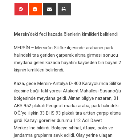
Pinterest
Reddit
Share
Print
via
Email
Mersin
‘deki feci kazada ölenlerin kimlikleri belirlendi
MERSİN – Mersin’in Silifke ilçesinde arabanın park
halindeki tıra geriden çarparak altına girmesi sonucu
meydana gelen kazada hayatını kaybeden biri bayan 2
kişinin kimlikleri belirlendi.
Kaza, gece Mersin-Antalya D-400 Karayolu’nda Silifke
ilçesine bağlı tatil yöresi Atakent Mahallesi Susanoğlu
bölgesinde meydana geldi. Alınan bilgiye nazaran, 01
ABS 952 plakalı Peugeot marka araba, park halindeki
O.Ö.’ye ilişkin 33 BHS 93 plakalı tıra arttan çarpıp altına
girdi. Kazayı görenler durumu 112 Acil Davet
Merkezi’ne bildirdi. Bölgeye sıhhat, itfaiye, polis ve
jandarma gruplarını sevk edildi. Olay yerine ulaşan