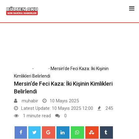
Skip
to
content
-
-
Home
Dünya
Mersin’de Feci Kaza: İki Kişinin
Kimlikleri Belirlendi
Mersin’de Feci Kaza: İki Kişinin Kimlikleri
Belirlendi
muhabir
10 Mayıs 2025
Latest Update: 10 Mayıs 2025 12:00
245
1 minute read
0
Google+
LinkedIn
Whatsapp
StumbleUpon
Tumblr